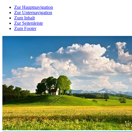
Zur Hauptnavigation
Zur Unternavigation
Zum Inhalt
Zur Seitenleiste
Zum Footer