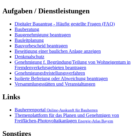
Aufgaben / Dienstleistungen
Digitaler Bauantrag - Häufig gestellte Fragen (FAQ)
Bauberatung
Baugenehmigung beantragen
Bauleitplanung
Bauvorbescheid beantragen
Beseitigung einer baulichen Anlage anzeigen
Denkmalschutz
Genehmigung f. Begründung/Teilung von Wohneigentum in
Fremdenverkehrsgebieten beantragen
Genehmigungsfreistellungsverfahren
Isolierte Befreiung oder Abweichung beantragen
Versammlungsstätten und Veranstaltungen
Links
Bauherrenportal
Online-Auskunft für Bauherren
Themenplattform für das Planen und Genehmigen von
Freiflächen-Photovoltaikanlagen
Energie-Atlas Bayern
Sonstiges