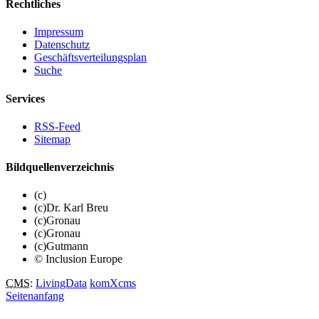
Rechtliches
Impressum
Datenschutz
Geschäftsverteilungsplan
Suche
Services
RSS-Feed
Sitemap
Bildquellenverzeichnis
(c)
(c)Dr. Karl Breu
(c)Gronau
(c)Gronau
(c)Gutmann
© Inclusion Europe
CMS
:
LivingData
komXcms
Seitenanfang