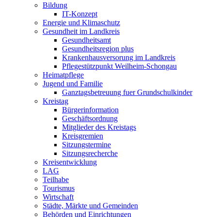
Bildung
IT-Konzept
Energie und Klimaschutz
Gesundheit im Landkreis
Gesundheitsamt
Gesundheitsregion plus
Krankenhausversorung im Landkreis
Pflegestützpunkt Weilheim-Schongau
Heimatpflege
Jugend und Familie
Ganztagsbetreuung fuer Grundschulkinder
Kreistag
Bürgerinformation
Geschäftsordnung
Mitglieder des Kreistags
Kreisgremien
Sitzungstermine
Sitzungsrecherche
Kreisentwicklung
LAG
Teilhabe
Tourismus
Wirtschaft
Städte, Märkte und Gemeinden
Behörden und Einrichtungen