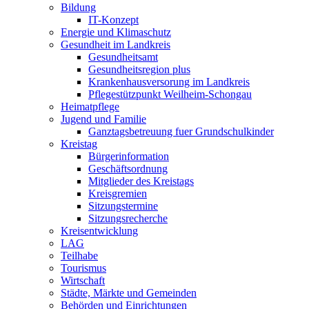
Bildung
IT-Konzept
Energie und Klimaschutz
Gesundheit im Landkreis
Gesundheitsamt
Gesundheitsregion plus
Krankenhausversorung im Landkreis
Pflegestützpunkt Weilheim-Schongau
Heimatpflege
Jugend und Familie
Ganztagsbetreuung fuer Grundschulkinder
Kreistag
Bürgerinformation
Geschäftsordnung
Mitglieder des Kreistags
Kreisgremien
Sitzungstermine
Sitzungsrecherche
Kreisentwicklung
LAG
Teilhabe
Tourismus
Wirtschaft
Städte, Märkte und Gemeinden
Behörden und Einrichtungen