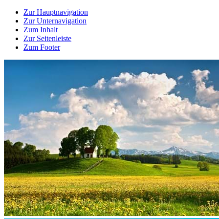
Zur Hauptnavigation
Zur Unternavigation
Zum Inhalt
Zur Seitenleiste
Zum Footer