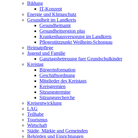
Bildung
IT-Konzept
Energie und Klimaschutz
Gesundheit im Landkreis
Gesundheitsamt
Gesundheitsregion plus
Krankenhausversorung im Landkreis
Pflegestützpunkt Weilheim-Schongau
Heimatpflege
Jugend und Familie
Ganztagsbetreuung fuer Grundschulkinder
Kreistag
Bürgerinformation
Geschäftsordnung
Mitglieder des Kreistags
Kreisgremien
Sitzungstermine
Sitzungsrecherche
Kreisentwicklung
LAG
Teilhabe
Tourismus
Wirtschaft
Städte, Märkte und Gemeinden
Behörden und Einrichtungen