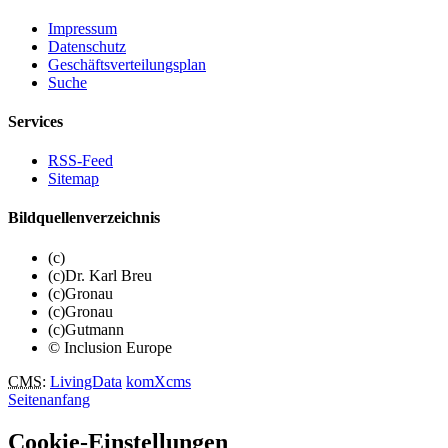
Impressum
Datenschutz
Geschäftsverteilungsplan
Suche
Services
RSS-Feed
Sitemap
Bildquellenverzeichnis
(c)
(c)Dr. Karl Breu
(c)Gronau
(c)Gronau
(c)Gutmann
© Inclusion Europe
CMS
:
LivingData
komXcms
Seitenanfang
Cookie-Einstellungen