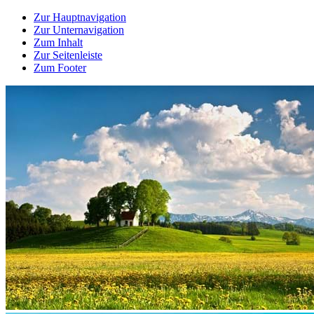
Zur Hauptnavigation
Zur Unternavigation
Zum Inhalt
Zur Seitenleiste
Zum Footer