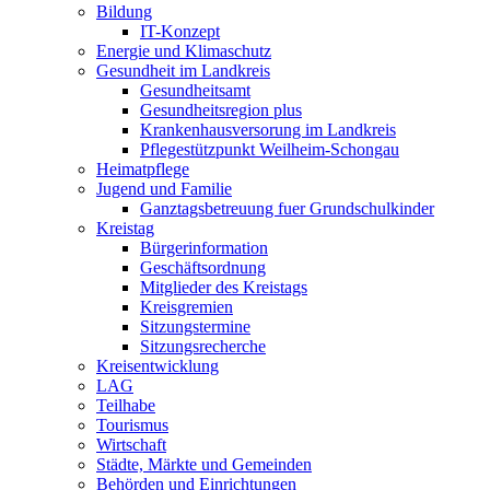
Bildung
IT-Konzept
Energie und Klimaschutz
Gesundheit im Landkreis
Gesundheitsamt
Gesundheitsregion plus
Krankenhausversorung im Landkreis
Pflegestützpunkt Weilheim-Schongau
Heimatpflege
Jugend und Familie
Ganztagsbetreuung fuer Grundschulkinder
Kreistag
Bürgerinformation
Geschäftsordnung
Mitglieder des Kreistags
Kreisgremien
Sitzungstermine
Sitzungsrecherche
Kreisentwicklung
LAG
Teilhabe
Tourismus
Wirtschaft
Städte, Märkte und Gemeinden
Behörden und Einrichtungen