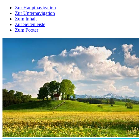
Zur Hauptnavigation
Zur Unternavigation
Zum Inhalt
Zur Seitenleiste
Zum Footer