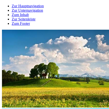
Zur Hauptnavigation
Zur Unternavigation
Zum Inhalt
Zur Seitenleiste
Zum Footer