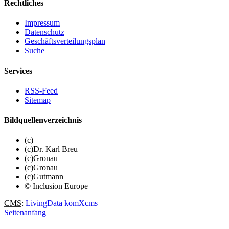
Rechtliches
Impressum
Datenschutz
Geschäftsverteilungsplan
Suche
Services
RSS-Feed
Sitemap
Bildquellenverzeichnis
(c)
(c)Dr. Karl Breu
(c)Gronau
(c)Gronau
(c)Gutmann
© Inclusion Europe
CMS
:
LivingData
komXcms
Seitenanfang