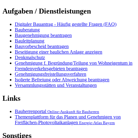
Aufgaben / Dienstleistungen
Digitaler Bauantrag - Häufig gestellte Fragen (FAQ)
Bauberatung
Baugenehmigung beantragen
Bauleitplanung
Bauvorbescheid beantragen
Beseitigung einer baulichen Anlage anzeigen
Denkmalschutz
Genehmigung f. Begründung/Teilung von Wohneigentum in
Fremdenverkehrsgebieten beantragen
Genehmigungsfreistellungsverfahren
Isolierte Befreiung oder Abweichung beantragen
Versammlungsstätten und Veranstaltungen
Links
Bauherrenportal
Online-Auskunft für Bauherren
Themenplattform für das Planen und Genehmigen von
Freiflächen-Photovoltaikanlagen
Energie-Atlas Bayern
Sonstiges