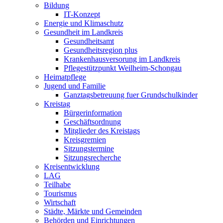
Bildung
IT-Konzept
Energie und Klimaschutz
Gesundheit im Landkreis
Gesundheitsamt
Gesundheitsregion plus
Krankenhausversorung im Landkreis
Pflegestützpunkt Weilheim-Schongau
Heimatpflege
Jugend und Familie
Ganztagsbetreuung fuer Grundschulkinder
Kreistag
Bürgerinformation
Geschäftsordnung
Mitglieder des Kreistags
Kreisgremien
Sitzungstermine
Sitzungsrecherche
Kreisentwicklung
LAG
Teilhabe
Tourismus
Wirtschaft
Städte, Märkte und Gemeinden
Behörden und Einrichtungen