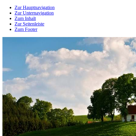
Zur Hauptnavigation
Zur Unternavigation
Zum Inhalt
Zur Seitenleiste
Zum Footer