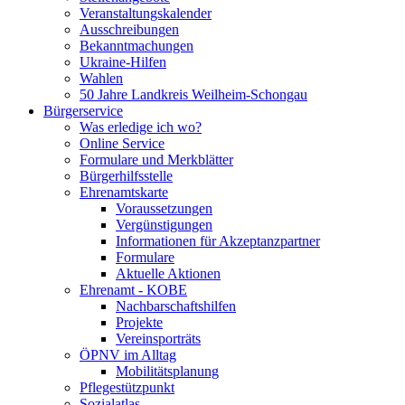
Veranstaltungskalender
Ausschreibungen
Bekanntmachungen
Ukraine-Hilfen
Wahlen
50 Jahre Landkreis Weilheim-Schongau
Bürgerservice
Was erledige ich wo?
Online Service
Formulare und Merkblätter
Bürgerhilfsstelle
Ehrenamtskarte
Voraussetzungen
Vergünstigungen
Informationen für Akzeptanzpartner
Formulare
Aktuelle Aktionen
Ehrenamt - KOBE
Nachbarschaftshilfen
Projekte
Vereinsporträts
ÖPNV im Alltag
Mobilitätsplanung
Pflegestützpunkt
Sozialatlas