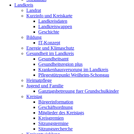
Landkreis
Landrat
Kurzinfo und Kreiskarte
Landkreisdaten
Landkreiswappen
Geschichte
Bildung
IT-Konzept
Energie und Klimaschutz
Gesundheit im Landkreis
Gesundheitsamt
Gesundheitsregion plus
Krankenhausversorung im Landkreis
Pflegestützpunkt Weilheim-Schongau
Heimatpflege
Jugend und Familie
Ganztagsbetreuung fuer Grundschulkinder
Kreistag
Bürgerinformation
Geschäftsordnung
Mitglieder des Kreistags
Kreisgremien
Sitzungstermine
Sitzungsrecherche