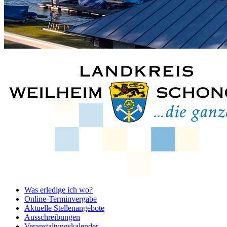
Was erledige ich wo?
Online-Terminvergabe
Aktuelle Stellenangebote
Ausschreibungen
Veranstaltungskalender