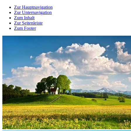
Zur Hauptnavigation
Zur Unternavigation
Zum Inhalt
Zur Seitenleiste
Zum Footer