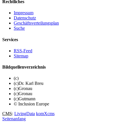
Rechtliches
Impressum
Datenschutz
Geschäftsverteilungsplan
Suche
Services
RSS-Feed
Sitemap
Bildquellenverzeichnis
(c)
(c)Dr. Karl Breu
(c)Gronau
(c)Gronau
(c)Gutmann
© Inclusion Europe
CMS
:
LivingData
komXcms
Seitenanfang