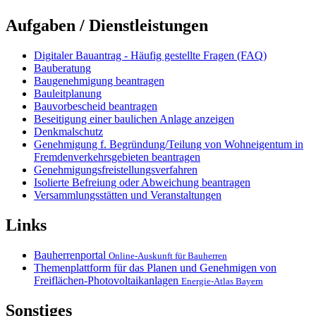
Aufgaben / Dienstleistungen
Digitaler Bauantrag - Häufig gestellte Fragen (FAQ)
Bauberatung
Baugenehmigung beantragen
Bauleitplanung
Bauvorbescheid beantragen
Beseitigung einer baulichen Anlage anzeigen
Denkmalschutz
Genehmigung f. Begründung/Teilung von Wohneigentum in
Fremdenverkehrsgebieten beantragen
Genehmigungsfreistellungsverfahren
Isolierte Befreiung oder Abweichung beantragen
Versammlungsstätten und Veranstaltungen
Links
Bauherrenportal
Online-Auskunft für Bauherren
Themenplattform für das Planen und Genehmigen von
Freiflächen-Photovoltaikanlagen
Energie-Atlas Bayern
Sonstiges