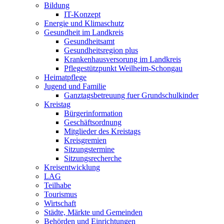
Bildung
IT-Konzept
Energie und Klimaschutz
Gesundheit im Landkreis
Gesundheitsamt
Gesundheitsregion plus
Krankenhausversorung im Landkreis
Pflegestützpunkt Weilheim-Schongau
Heimatpflege
Jugend und Familie
Ganztagsbetreuung fuer Grundschulkinder
Kreistag
Bürgerinformation
Geschäftsordnung
Mitglieder des Kreistags
Kreisgremien
Sitzungstermine
Sitzungsrecherche
Kreisentwicklung
LAG
Teilhabe
Tourismus
Wirtschaft
Städte, Märkte und Gemeinden
Behörden und Einrichtungen