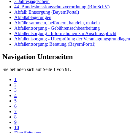
3-Jahresjagdschein
44. Bundesimissionsschutzverordnung (BImSchV)
Abfall; Entsorgung (BayernPortal)
Abfallablagerungen
Abfälle sammeln, befördern, handeln, makeln
Abfallentsorgung - Gebührensachbearbeitung
Abfallentsorgung - Informationen zur Anschlusspflicht
Abfallentsorgung - Überprüfung der Veranlagungsgrundlagen
Abfallentsorgung; Beratung (BayernPortal)
Navigation Unterseiten
Sie befinden sich auf Seite 1 von 91.
1
2
3
4
5
6
7
8
9
10
Eine Seite vor