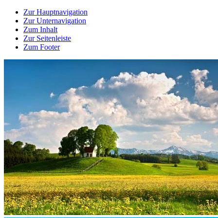
Zur Hauptnavigation
Zur Unternavigation
Zum Inhalt
Zur Seitenleiste
Zum Footer