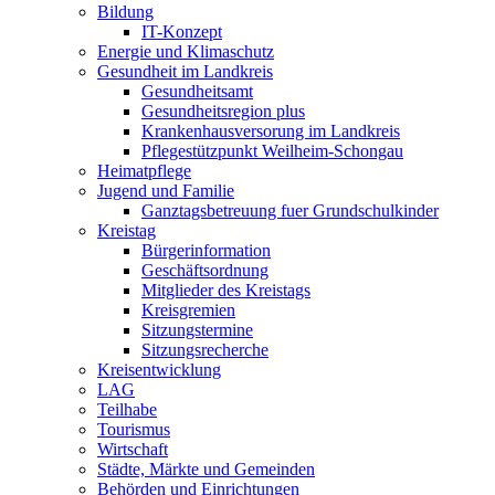
Bildung
IT-Konzept
Energie und Klimaschutz
Gesundheit im Landkreis
Gesundheitsamt
Gesundheitsregion plus
Krankenhausversorung im Landkreis
Pflegestützpunkt Weilheim-Schongau
Heimatpflege
Jugend und Familie
Ganztagsbetreuung fuer Grundschulkinder
Kreistag
Bürgerinformation
Geschäftsordnung
Mitglieder des Kreistags
Kreisgremien
Sitzungstermine
Sitzungsrecherche
Kreisentwicklung
LAG
Teilhabe
Tourismus
Wirtschaft
Städte, Märkte und Gemeinden
Behörden und Einrichtungen