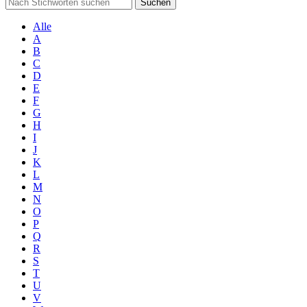
Suchen
Alle
A
B
C
D
E
F
G
H
I
J
K
L
M
N
O
P
Q
R
S
T
U
V