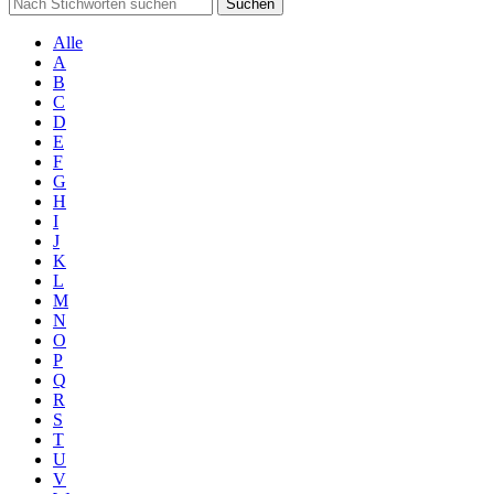
Suchen
Alle
A
B
C
D
E
F
G
H
I
J
K
L
M
N
O
P
Q
R
S
T
U
V