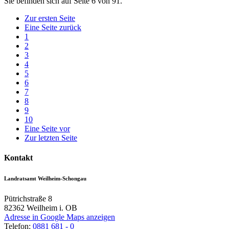
Sie befinden sich auf Seite 6 von 91.
Zur ersten Seite
Eine Seite zurück
1
2
3
4
5
6
7
8
9
10
Eine Seite vor
Zur letzten Seite
Kontakt
Landratsamt Weilheim-Schongau
Pütrichstraße 8
82362
Weilheim i. OB
Adresse in Google Maps anzeigen
Telefon:
0881 681 - 0