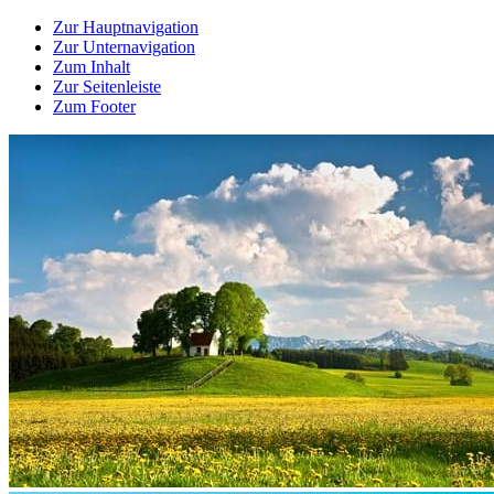
Zur Hauptnavigation
Zur Unternavigation
Zum Inhalt
Zur Seitenleiste
Zum Footer