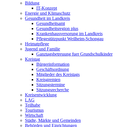
Bildung
IT-Konzept
Energie und Klimaschutz
Gesundheit im Landkreis
Gesundheitsamt
Gesundheitsregion plus
Krankenhausversorung im Landkreis
Pflegestützpunkt Weilheim-Schongau
Heimatpflege
Jugend und Familie
Ganztagsbetreuung fuer Grundschulkinder
Kreistag
Bürgerinformation
Geschäftsordnung
Mitglieder des Kreistags
Kreisgremien
Sitzungstermine
Sitzungsrecherche
Kreisentwicklung
LAG
Teilhabe
Tourismus
Wirtschaft
Städte, Märkte und Gemeinden
Behörden und Einrichtungen