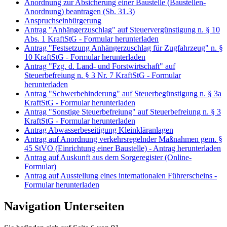
Anordnung zur Absicherung einer Baustelle (Baustellen-
Anordnung) beantragen (Sb. 31.3)
Anspruchseinbürgerung
Antrag "Anhängerzuschlag" auf Steuervergünstigung n. § 10
Abs. 1 KraftStG - Formular herunterladen
Antrag "Festsetzung Anhängerzuschlag für Zugfahrzeug" n. §
10 KraftStG - Formular herunterladen
Antrag "Fzg. d. Land- und Forstwirtschaft" auf
Steuerbefreiung n. § 3 Nr. 7 KraftStG - Formular
herunterladen
Antrag "Schwerbehinderung" auf Steuerbegünstigung n. § 3a
KraftStG - Formular herunterladen
Antrag "Sonstige Steuerbefreiung" auf Steuerbefreiung n. § 3
KraftStG - Formular herunterladen
Antrag Abwasserbeseitigung Kleinkläranlagen
Antrag auf Anordnung verkehrsregelnder Maßnahmen gem. §
45 StVO (Einrichtung einer Baustelle) - Antrag herunterladen
Antrag auf Auskunft aus dem Sorgeregister (Online-
Formular)
Antrag auf Ausstellung eines internationalen Führerscheins -
Formular herunterladen
Navigation Unterseiten