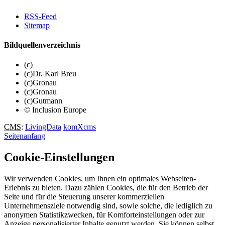
RSS-Feed
Sitemap
Bildquellenverzeichnis
(c)
(c)Dr. Karl Breu
(c)Gronau
(c)Gronau
(c)Gutmann
© Inclusion Europe
CMS
:
LivingData
komXcms
Seitenanfang
Cookie-Einstellungen
Wir verwenden Cookies, um Ihnen ein optimales Webseiten-
Erlebnis zu bieten. Dazu zählen Cookies, die für den Betrieb der
Seite und für die Steuerung unserer kommerziellen
Unternehmensziele notwendig sind, sowie solche, die lediglich zu
anonymen Statistikzwecken, für Komforteinstellungen oder zur
Anzeige personalisierter Inhalte genutzt werden. Sie können selbst