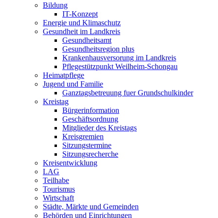
Bildung
IT-Konzept
Energie und Klimaschutz
Gesundheit im Landkreis
Gesundheitsamt
Gesundheitsregion plus
Krankenhausversorung im Landkreis
Pflegestützpunkt Weilheim-Schongau
Heimatpflege
Jugend und Familie
Ganztagsbetreuung fuer Grundschulkinder
Kreistag
Bürgerinformation
Geschäftsordnung
Mitglieder des Kreistags
Kreisgremien
Sitzungstermine
Sitzungsrecherche
Kreisentwicklung
LAG
Teilhabe
Tourismus
Wirtschaft
Städte, Märkte und Gemeinden
Behörden und Einrichtungen