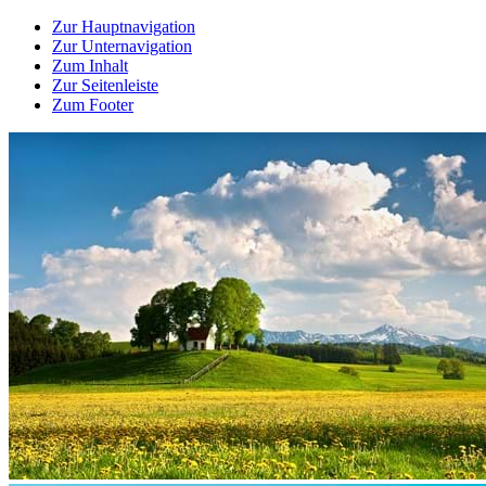
Zur Hauptnavigation
Zur Unternavigation
Zum Inhalt
Zur Seitenleiste
Zum Footer