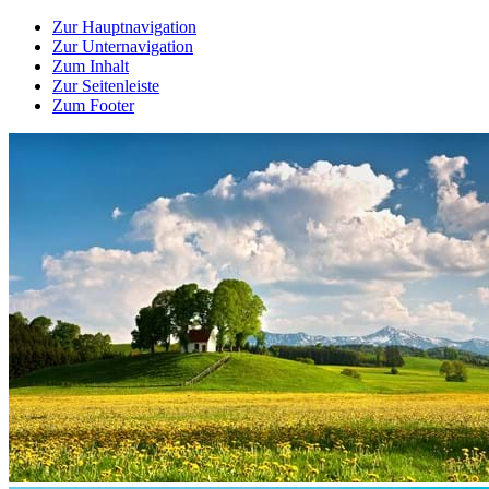
Zur Hauptnavigation
Zur Unternavigation
Zum Inhalt
Zur Seitenleiste
Zum Footer