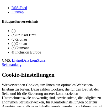
RSS-Feed
Sitemap
Bildquellenverzeichnis
(c)
(c)Dr. Karl Breu
(c)Gronau
(c)Gronau
(c)Gutmann
© Inclusion Europe
CMS
:
LivingData
komXcms
Seitenanfang
Cookie-Einstellungen
Wir verwenden Cookies, um Ihnen ein optimales Webseiten-
Erlebnis zu bieten. Dazu zählen Cookies, die für den Betrieb der
Seite und für die Steuerung unserer kommerziellen
Unternehmensziele notwendig sind, sowie solche, die lediglich zu
anonymen Statistikzwecken, für Komforteinstellungen oder zur
Anzeige personalisierter Inhalte genutzt werden. Sie können selbst