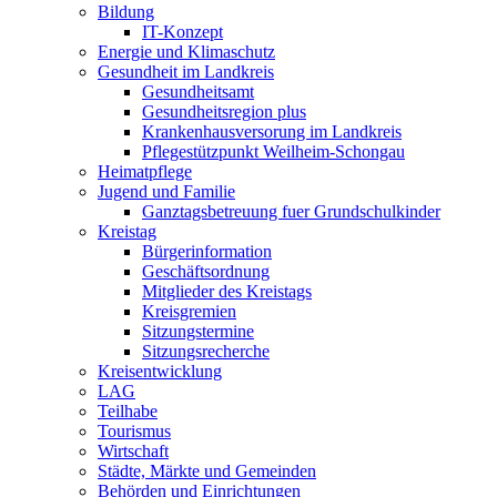
Bildung
IT-Konzept
Energie und Klimaschutz
Gesundheit im Landkreis
Gesundheitsamt
Gesundheitsregion plus
Krankenhausversorung im Landkreis
Pflegestützpunkt Weilheim-Schongau
Heimatpflege
Jugend und Familie
Ganztagsbetreuung fuer Grundschulkinder
Kreistag
Bürgerinformation
Geschäftsordnung
Mitglieder des Kreistags
Kreisgremien
Sitzungstermine
Sitzungsrecherche
Kreisentwicklung
LAG
Teilhabe
Tourismus
Wirtschaft
Städte, Märkte und Gemeinden
Behörden und Einrichtungen