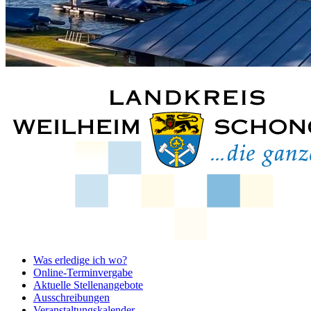
Was erledige ich wo?
Online-Terminvergabe
Aktuelle Stellenangebote
Ausschreibungen
Veranstaltungskalender