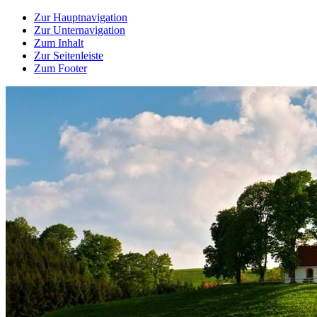
Zur Hauptnavigation
Zur Unternavigation
Zum Inhalt
Zur Seitenleiste
Zum Footer