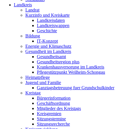
Landkreis
Landrat
Kurzinfo und Kreiskarte
Landkreisdaten
Landkreiswappen
Geschichte
Bildung
IT-Konzept
Energie und Klimaschutz
Gesundheit im Landkreis
Gesundheitsamt
Gesundheitsregion plus
Krankenhausversorung im Landkreis
Pflegestützpunkt Weilheim-Schongau
Heimatpflege
Jugend und Familie
Ganztagsbetreuung fuer Grundschulkinder
Kreistag
Bürgerinformation
Geschäftsordnung
Mitglieder des Kreistags
Kreisgremien
Sitzungstermine
Sitzungsrecherche