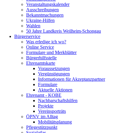
Veranstaltungskalender
Ausschreibungen
Bekanntmachungen
Ukraine-Hilfen
Wahlen
50 Jahre Landkreis Weilheim-Schongau
Bürgerservice
Was erledige ich wo?
Online Service
Formulare und Merkblätter
Bürgerhilfsstelle
Ehrenamtskarte
Voraussetzungen
Vergünstigungen
Informationen für Akzeptanzpartner
Formulare
Aktuelle Aktionen
Ehrenamt - KOBE
Nachbarschaftshilfen
Projekte
Vereinsporträts
ÖPNV im Alltag
Mobilitätsplanung
Pflegestützpunkt
Sozialatlas