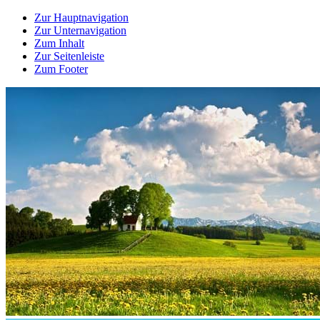
Zur Hauptnavigation
Zur Unternavigation
Zum Inhalt
Zur Seitenleiste
Zum Footer