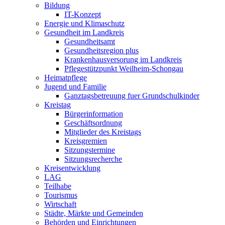
Bildung
IT-Konzept
Energie und Klimaschutz
Gesundheit im Landkreis
Gesundheitsamt
Gesundheitsregion plus
Krankenhausversorung im Landkreis
Pflegestützpunkt Weilheim-Schongau
Heimatpflege
Jugend und Familie
Ganztagsbetreuung fuer Grundschulkinder
Kreistag
Bürgerinformation
Geschäftsordnung
Mitglieder des Kreistags
Kreisgremien
Sitzungstermine
Sitzungsrecherche
Kreisentwicklung
LAG
Teilhabe
Tourismus
Wirtschaft
Städte, Märkte und Gemeinden
Behörden und Einrichtungen