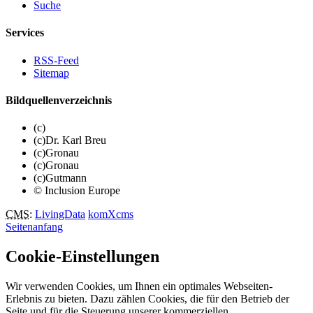
Suche
Services
RSS-Feed
Sitemap
Bildquellenverzeichnis
(c)
(c)Dr. Karl Breu
(c)Gronau
(c)Gronau
(c)Gutmann
© Inclusion Europe
CMS
:
LivingData
komXcms
Seitenanfang
Cookie-Einstellungen
Wir verwenden Cookies, um Ihnen ein optimales Webseiten-
Erlebnis zu bieten. Dazu zählen Cookies, die für den Betrieb der
Seite und für die Steuerung unserer kommerziellen