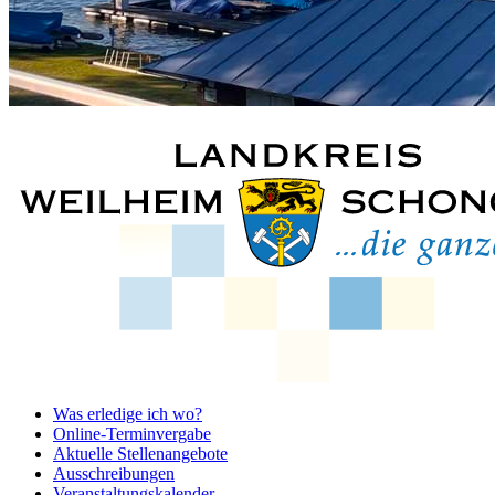
Was erledige ich wo?
Online-Terminvergabe
Aktuelle Stellenangebote
Ausschreibungen
Veranstaltungskalender