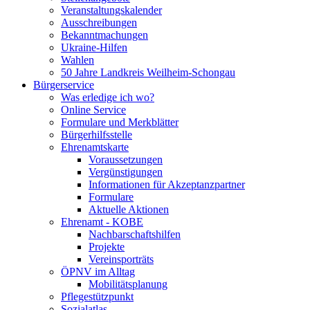
Veranstaltungskalender
Ausschreibungen
Bekanntmachungen
Ukraine-Hilfen
Wahlen
50 Jahre Landkreis Weilheim-Schongau
Bürgerservice
Was erledige ich wo?
Online Service
Formulare und Merkblätter
Bürgerhilfsstelle
Ehrenamtskarte
Voraussetzungen
Vergünstigungen
Informationen für Akzeptanzpartner
Formulare
Aktuelle Aktionen
Ehrenamt - KOBE
Nachbarschaftshilfen
Projekte
Vereinsporträts
ÖPNV im Alltag
Mobilitätsplanung
Pflegestützpunkt
Sozialatlas