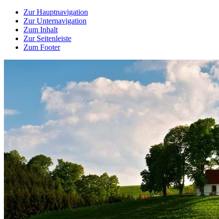
Zur Hauptnavigation
Zur Unternavigation
Zum Inhalt
Zur Seitenleiste
Zum Footer