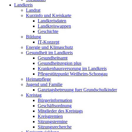
Landkreis
Landrat
Kurzinfo und Kreiskarte
Landkreisdaten
Landkreiswappen
Geschichte
Bildung
IT-Konzept
Energie und Klimaschutz
Gesundheit im Landkreis
Gesundheitsamt
Gesundheitsregion plus
Krankenhausversorung im Landkreis
Pflegestützpunkt Weilheim-Schongau
Heimatpflege
Jugend und Familie
Ganztagsbetreuung fuer Grundschulkinder
Kreistag
Bürgerinformation
Geschäftsordnung
Mitglieder des Kreistags
Kreisgremien
Sitzungstermine
Sitzungsrecherche