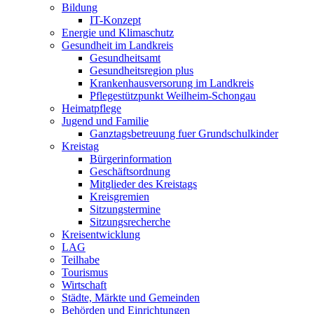
Bildung
IT-Konzept
Energie und Klimaschutz
Gesundheit im Landkreis
Gesundheitsamt
Gesundheitsregion plus
Krankenhausversorung im Landkreis
Pflegestützpunkt Weilheim-Schongau
Heimatpflege
Jugend und Familie
Ganztagsbetreuung fuer Grundschulkinder
Kreistag
Bürgerinformation
Geschäftsordnung
Mitglieder des Kreistags
Kreisgremien
Sitzungstermine
Sitzungsrecherche
Kreisentwicklung
LAG
Teilhabe
Tourismus
Wirtschaft
Städte, Märkte und Gemeinden
Behörden und Einrichtungen