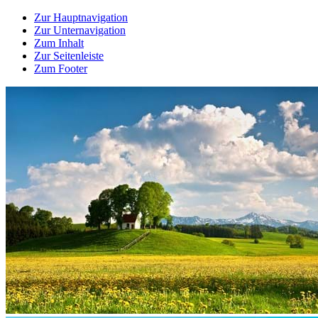
Zur Hauptnavigation
Zur Unternavigation
Zum Inhalt
Zur Seitenleiste
Zum Footer