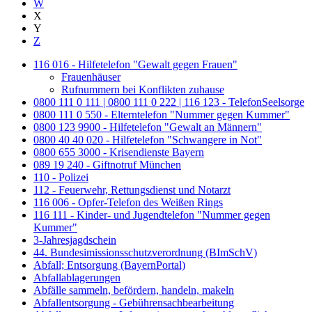
W
X
Y
Z
116 016 - Hilfetelefon "Gewalt gegen Frauen"
Frauenhäuser
Rufnummern bei Konflikten zuhause
0800 111 0 111 | 0800 111 0 222 | 116 123 - TelefonSeelsorge
0800 111 0 550 - Elterntelefon "Nummer gegen Kummer"
0800 123 9900 - Hilfetelefon "Gewalt an Männern"
0800 40 40 020 - Hilfetelefon "Schwangere in Not"
0800 655 3000 - Krisendienste Bayern
089 19 240 - Giftnotruf München
110 - Polizei
112 - Feuerwehr, Rettungsdienst und Notarzt
116 006 - Opfer-Telefon des Weißen Rings
116 111 - Kinder- und Jugendtelefon "Nummer gegen
Kummer"
3-Jahresjagdschein
44. Bundesimissionsschutzverordnung (BImSchV)
Abfall; Entsorgung (BayernPortal)
Abfallablagerungen
Abfälle sammeln, befördern, handeln, makeln
Abfallentsorgung - Gebührensachbearbeitung