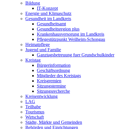
Bildung
IT-Konzept
Energie und Klimaschutz
Gesundheit im Landkreis
Gesundheitsamt
Gesundheitsregion plus
Krankenhausversorung im Landkreis
Pflegestützpunkt Weilheim-Schongau
Heimatpflege
Jugend und Familie
Ganztagsbetreuung fuer Grundschulkinder
Kreistag
Bürgerinformation
Geschäftsordnung
Mitglieder des Kreistags
Kreisgremien
Sitzungstermine
Sitzungsrecherche
Kreisentwicklung
LAG
Teilhabe
Tourismus
Wirtschaft
Städte, Märkte und Gemeinden
Behörden und Einrichtungen