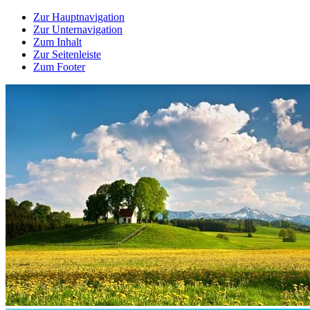
Zur Hauptnavigation
Zur Unternavigation
Zum Inhalt
Zur Seitenleiste
Zum Footer