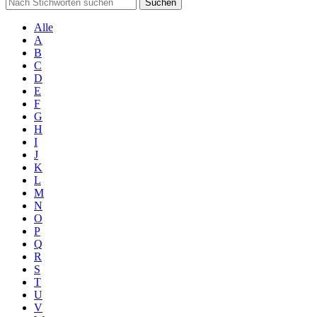
Suchen
Alle
A
B
C
D
E
F
G
H
I
J
K
L
M
N
O
P
Q
R
S
T
U
V