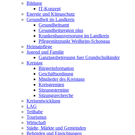
Bildung
IT-Konzept
Energie und Klimaschutz
Gesundheit im Landkreis
Gesundheitsamt
Gesundheitsregion plus
Krankenhausversorung im Landkreis
Pflegestützpunkt Weilheim-Schongau
Heimatpflege
Jugend und Familie
Ganztagsbetreuung fuer Grundschulkinder
Kreistag
Bürgerinformation
Geschäftsordnung
Mitglieder des Kreistags
Kreisgremien
Sitzungstermine
Sitzungsrecherche
Kreisentwicklung
LAG
Teilhabe
Tourismus
Wirtschaft
Städte, Märkte und Gemeinden
Behörden und Einrichtungen