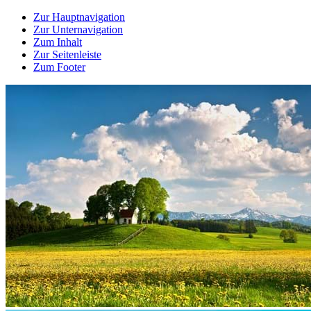
Zur Hauptnavigation
Zur Unternavigation
Zum Inhalt
Zur Seitenleiste
Zum Footer