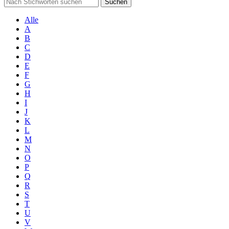
Suchen
Alle
A
B
C
D
E
F
G
H
I
J
K
L
M
N
O
P
Q
R
S
T
U
V