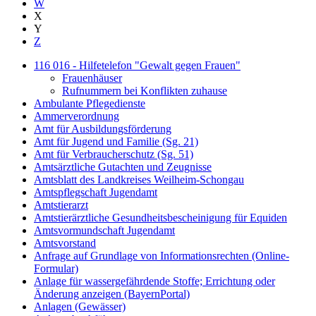
W
X
Y
Z
116 016 - Hilfetelefon "Gewalt gegen Frauen"
Frauenhäuser
Rufnummern bei Konflikten zuhause
Ambulante Pflegedienste
Ammerverordnung
Amt für Ausbildungsförderung
Amt für Jugend und Familie (Sg. 21)
Amt für Verbraucherschutz (Sg. 51)
Amtsärztliche Gutachten und Zeugnisse
Amtsblatt des Landkreises Weilheim-Schongau
Amtspflegschaft Jugendamt
Amtstierarzt
Amtstierärztliche Gesundheitsbescheinigung für Equiden
Amtsvormundschaft Jugendamt
Amtsvorstand
Anfrage auf Grundlage von Informationsrechten (Online-
Formular)
Anlage für wassergefährdende Stoffe; Errichtung oder
Änderung anzeigen (BayernPortal)
Anlagen (Gewässer)