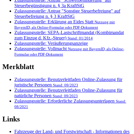
Zulassungsstelle: Antrag "Schwerbehinderung" auf
Steuerbegünstigung n. § 3a KraftStG
Zulassungsstelle: Antrag "Sonstige Steuerbefreiung" auf
Steuerbefreiung n. § 3 KraftStG
Zulassungsstelle: Erklärung an Eides Statt
Nutzung mit
BayernID, als Online-Formular oder PDF-Dokument
Zulassungsstelle: SEPA-Lastschriftmandat (Kombimandat
zum Einzug d. Kfz.-Steuer)
Stand: 01/2014
Zulassungsstelle: Veräußerungsanzeige
Zulassungsstelle: Vollmacht
Nutzung mit BayernID, als Online-
Formular oder PDF-Dokument
Merkblatt
Zulassungsstelle: Benutzerleitfaden Online-Zulassung für
juristische Personen
Stand: 09/2023
Zulassungsstelle: Benutzerleitfaden Online-Zulassung für
natürliche Personen
Stand: 09/2023
Zulassungsstelle: Erforderliche Zulassungsunterlagen
Stand:
08/2021
Links
Fahrzeuge der Land- und Forstwirtschaft - Informationen des