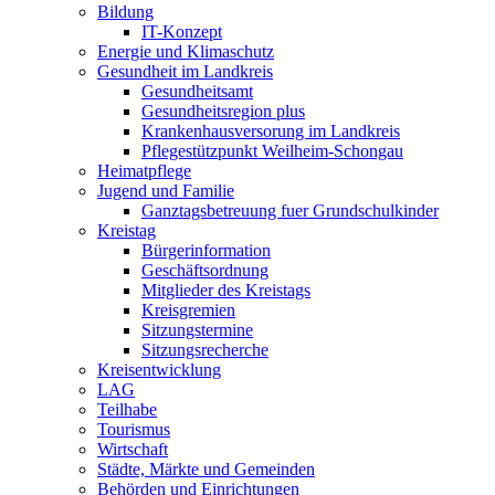
Bildung
IT-Konzept
Energie und Klimaschutz
Gesundheit im Landkreis
Gesundheitsamt
Gesundheitsregion plus
Krankenhausversorung im Landkreis
Pflegestützpunkt Weilheim-Schongau
Heimatpflege
Jugend und Familie
Ganztagsbetreuung fuer Grundschulkinder
Kreistag
Bürgerinformation
Geschäftsordnung
Mitglieder des Kreistags
Kreisgremien
Sitzungstermine
Sitzungsrecherche
Kreisentwicklung
LAG
Teilhabe
Tourismus
Wirtschaft
Städte, Märkte und Gemeinden
Behörden und Einrichtungen