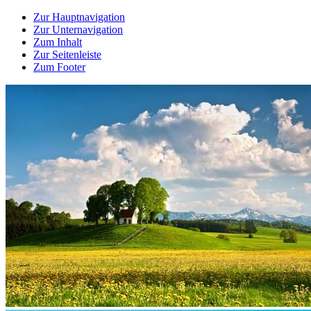
Zur Hauptnavigation
Zur Unternavigation
Zum Inhalt
Zur Seitenleiste
Zum Footer