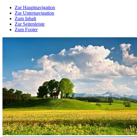
Zur Hauptnavigation
Zur Unternavigation
Zum Inhalt
Zur Seitenleiste
Zum Footer