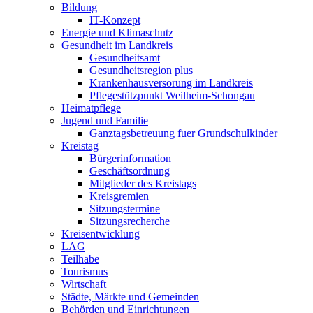
Bildung
IT-Konzept
Energie und Klimaschutz
Gesundheit im Landkreis
Gesundheitsamt
Gesundheitsregion plus
Krankenhausversorung im Landkreis
Pflegestützpunkt Weilheim-Schongau
Heimatpflege
Jugend und Familie
Ganztagsbetreuung fuer Grundschulkinder
Kreistag
Bürgerinformation
Geschäftsordnung
Mitglieder des Kreistags
Kreisgremien
Sitzungstermine
Sitzungsrecherche
Kreisentwicklung
LAG
Teilhabe
Tourismus
Wirtschaft
Städte, Märkte und Gemeinden
Behörden und Einrichtungen