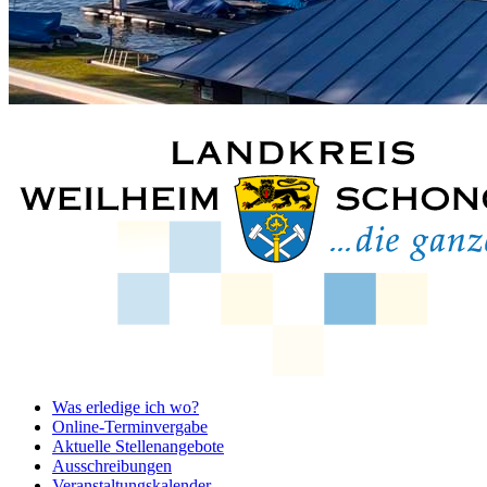
Was erledige ich wo?
Online-Terminvergabe
Aktuelle Stellenangebote
Ausschreibungen
Veranstaltungskalender