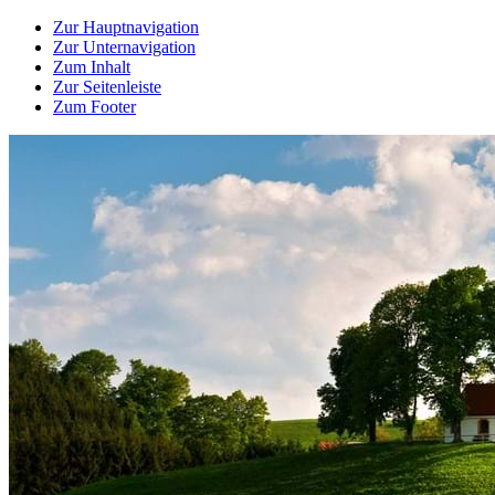
Zur Hauptnavigation
Zur Unternavigation
Zum Inhalt
Zur Seitenleiste
Zum Footer