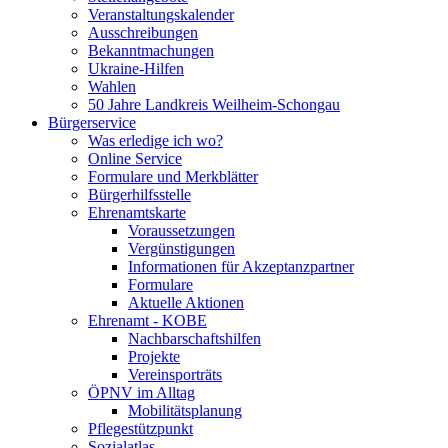
Veranstaltungskalender
Ausschreibungen
Bekanntmachungen
Ukraine-Hilfen
Wahlen
50 Jahre Landkreis Weilheim-Schongau
Bürgerservice
Was erledige ich wo?
Online Service
Formulare und Merkblätter
Bürgerhilfsstelle
Ehrenamtskarte
Voraussetzungen
Vergünstigungen
Informationen für Akzeptanzpartner
Formulare
Aktuelle Aktionen
Ehrenamt - KOBE
Nachbarschaftshilfen
Projekte
Vereinsporträts
ÖPNV im Alltag
Mobilitätsplanung
Pflegestützpunkt
Sozialatlas