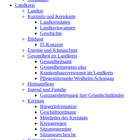
Landkreis
Landrat
Kurzinfo und Kreiskarte
Landkreisdaten
Landkreiswappen
Geschichte
Bildung
IT-Konzept
Energie und Klimaschutz
Gesundheit im Landkreis
Gesundheitsamt
Gesundheitsregion plus
Krankenhausversorung im Landkreis
Pflegestützpunkt Weilheim-Schongau
Heimatpflege
Jugend und Familie
Ganztagsbetreuung fuer Grundschulkinder
Kreistag
Bürgerinformation
Geschäftsordnung
Mitglieder des Kreistags
Kreisgremien
Sitzungstermine
Sitzungsrecherche