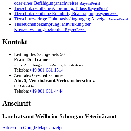
oder eines Befähigungsnachweises
BayernPortal
Tierschutzrechtliche Anordnung; Erlass
BayernPortal
Tierschutzrechtliche Erlaubnis; Beantragung
BayernPortal
Tierschutzwidrige Haltungsbedingungen; Anzeige
BayernPortal
Tierseuchenbekämpfung; Mitwirkung der
Kreisverwaltungsbehörden
BayernPortal
Kontakt
Leitung des Sachgebiets 50
Frau
Dr.
Tralmer
stellv. Abteilungsleiterin
Sachgebietsleiterin
Telefon:
+49 881 681 1514
Zentrales Geschäftszimmer
Abt. 5, Veterinäramt/Verbraucherschutz
LRA-Funktion
Telefon:
+49 881 681 4444
Anschrift
Landratsamt Weilheim-Schongau Veterinäramt
Adresse in Google Maps anzeigen