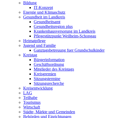
Bildung
IT-Konzept
Energie und Klimaschutz
Gesundheit im Landkreis
Gesundheitsamt
Gesundheitsregion plus
Krankenhausversorung im Landkreis
Pflegestützpunkt Weilheim-Schongau
Heimatpflege
Jugend und Familie
Ganztagsbetreuung fuer Grundschulkinder
Kreistag
Bürgerinformation
Geschäftsordnung
Mitglieder des Kreistags
Kreisgremien
Sitzungstermine
Sitzungsrecherche
Kreisentwicklung
LAG
Teilhabe
Tourismus
Wirtschaft
Städte, Märkte und Gemeinden
Behörden und Einrichtungen