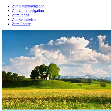
Zur Hauptnavigation
Zur Unternavigation
Zum Inhalt
Zur Seitenleiste
Zum Footer