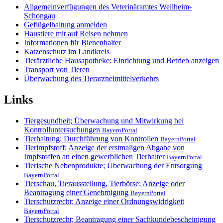
Allgemeinverfügungen des Veterinäramtes Weilheim-
Schongau
Geflügelhaltung anmelden
Haustiere mit auf Reisen nehmen
Informationen für Bienenhalter
Katzenschutz im Landkreis
Tierärztliche Hausapotheke: Einrichtung und Betrieb anzeigen
Transport von Tieren
Überwachung des Tierarzneimittelverkehrs
Links
Tiergesundheit; Überwachung und Mitwirkung bei
Kontrolluntersuchungen
BayernPortal
Tierhaltung; Durchführung von Kontrollen
BayernPortal
Tierimpfstoff; Anzeige der erstmaligen Abgabe von
Impfstoffen an einen gewerblichen Tierhalter
BayernPortal
Tierische Nebenprodukte; Überwachung der Entsorgung
BayernPortal
Tierschau, Tierausstellung, Tierbörse; Anzeige oder
Beantragung einer Genehmigung
BayernPortal
Tierschutzrecht; Anzeige einer Ordnungswidrigkeit
BayernPortal
Tierschutzrecht; Beantragung einer Sachkundebescheinigung