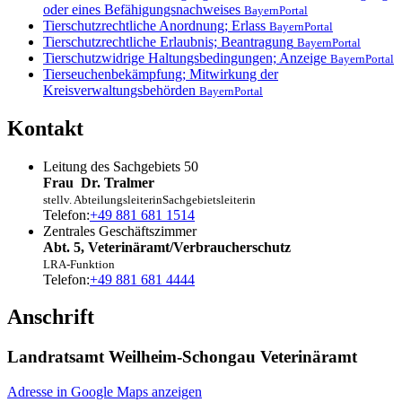
oder eines Befähigungsnachweises
BayernPortal
Tierschutzrechtliche Anordnung; Erlass
BayernPortal
Tierschutzrechtliche Erlaubnis; Beantragung
BayernPortal
Tierschutzwidrige Haltungsbedingungen; Anzeige
BayernPortal
Tierseuchenbekämpfung; Mitwirkung der
Kreisverwaltungsbehörden
BayernPortal
Kontakt
Leitung des Sachgebiets 50
Frau
Dr.
Tralmer
stellv. Abteilungsleiterin
Sachgebietsleiterin
Telefon:
+49 881 681 1514
Zentrales Geschäftszimmer
Abt. 5, Veterinäramt/Verbraucherschutz
LRA-Funktion
Telefon:
+49 881 681 4444
Anschrift
Landratsamt Weilheim-Schongau Veterinäramt
Adresse in Google Maps anzeigen