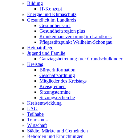
Bildung
IT-Konzept
Energie und Klimaschutz
Gesundheit im Landkreis
Gesundheitsamt
Gesundheitsregion plus
Krankenhausversorung im Landkreis
Pflegestützpunkt Weilheim-Schongau
Heimatpflege
Jugend und Familie
Ganztagsbetreuung fuer Grundschulkinder
Kreistag
Bürgerinformation
Geschäftsordnung
Mitglieder des Kreistags
Kreisgremien
Sitzungstermine
Sitzungsrecherche
Kreisentwicklung
LAG
Teilhabe
Tourismus
Wirtschaft
Städte, Märkte und Gemeinden
Behörden und Einrichtungen