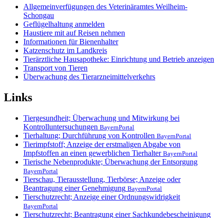
Allgemeinverfügungen des Veterinäramtes Weilheim-
Schongau
Geflügelhaltung anmelden
Haustiere mit auf Reisen nehmen
Informationen für Bienenhalter
Katzenschutz im Landkreis
Tierärztliche Hausapotheke: Einrichtung und Betrieb anzeigen
Transport von Tieren
Überwachung des Tierarzneimittelverkehrs
Links
Tiergesundheit; Überwachung und Mitwirkung bei
Kontrolluntersuchungen
BayernPortal
Tierhaltung; Durchführung von Kontrollen
BayernPortal
Tierimpfstoff; Anzeige der erstmaligen Abgabe von
Impfstoffen an einen gewerblichen Tierhalter
BayernPortal
Tierische Nebenprodukte; Überwachung der Entsorgung
BayernPortal
Tierschau, Tierausstellung, Tierbörse; Anzeige oder
Beantragung einer Genehmigung
BayernPortal
Tierschutzrecht; Anzeige einer Ordnungswidrigkeit
BayernPortal
Tierschutzrecht; Beantragung einer Sachkundebescheinigung