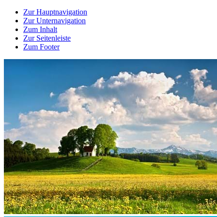
Zur Hauptnavigation
Zur Unternavigation
Zum Inhalt
Zur Seitenleiste
Zum Footer