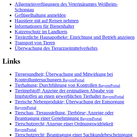
Allgemeinverfügungen des Veterinäramtes Weilheim-
Schongau
Geflügelhaltung anmelden
Haustiere mit auf Reisen nehmen
Informationen für Bienenhalter
Katzenschutz im Landkreis
Tierärztliche Hausapotheke: Einrichtung und Betrieb anzeigen
Transport von Tieren
Überwachung des Tierarzneimittelverkehrs
Links
Tiergesundheit; Überwachung und Mitwirkung bei
Kontrolluntersuchungen
BayernPortal
Tierhaltung; Durchführung von Kontrollen
BayernPortal
Tierimpfstoff; Anzeige der erstmaligen Abgabe von
Impfstoffen an einen gewerblichen Tierhalter
BayernPortal
Tierische Nebenprodukte; Überwachung der Entsorgung
BayernPortal
Tierschau, Tierausstellung, Tierbörse; Anzeige oder
Beantragung einer Genehmigung
BayernPortal
Tierschutzrecht; Anzeige einer Ordnungswidrigkeit
BayernPortal
Tierschutzrecht; Beantragung einer Sachkundebescheinigung