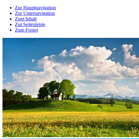
Zur Hauptnavigation
Zur Unternavigation
Zum Inhalt
Zur Seitenleiste
Zum Footer