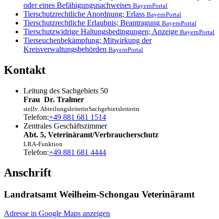
oder eines Befähigungsnachweises
BayernPortal
Tierschutzrechtliche Anordnung; Erlass
BayernPortal
Tierschutzrechtliche Erlaubnis; Beantragung
BayernPortal
Tierschutzwidrige Haltungsbedingungen; Anzeige
BayernPortal
Tierseuchenbekämpfung; Mitwirkung der
Kreisverwaltungsbehörden
BayernPortal
Kontakt
Leitung des Sachgebiets 50
Frau
Dr.
Tralmer
stellv. Abteilungsleiterin
Sachgebietsleiterin
Telefon:
+49 881 681 1514
Zentrales Geschäftszimmer
Abt. 5, Veterinäramt/Verbraucherschutz
LRA-Funktion
Telefon:
+49 881 681 4444
Anschrift
Landratsamt Weilheim-Schongau Veterinäramt
Adresse in Google Maps anzeigen