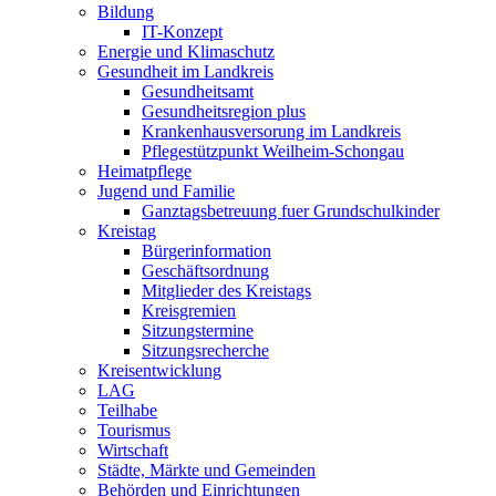
Bildung
IT-Konzept
Energie und Klimaschutz
Gesundheit im Landkreis
Gesundheitsamt
Gesundheitsregion plus
Krankenhausversorung im Landkreis
Pflegestützpunkt Weilheim-Schongau
Heimatpflege
Jugend und Familie
Ganztagsbetreuung fuer Grundschulkinder
Kreistag
Bürgerinformation
Geschäftsordnung
Mitglieder des Kreistags
Kreisgremien
Sitzungstermine
Sitzungsrecherche
Kreisentwicklung
LAG
Teilhabe
Tourismus
Wirtschaft
Städte, Märkte und Gemeinden
Behörden und Einrichtungen