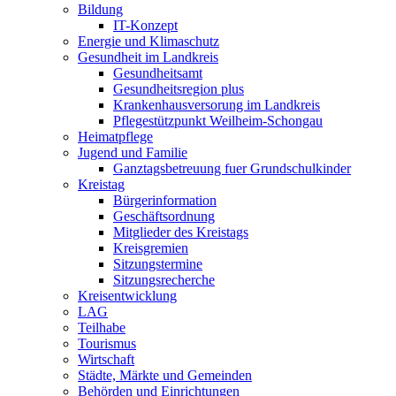
Bildung
IT-Konzept
Energie und Klimaschutz
Gesundheit im Landkreis
Gesundheitsamt
Gesundheitsregion plus
Krankenhausversorung im Landkreis
Pflegestützpunkt Weilheim-Schongau
Heimatpflege
Jugend und Familie
Ganztagsbetreuung fuer Grundschulkinder
Kreistag
Bürgerinformation
Geschäftsordnung
Mitglieder des Kreistags
Kreisgremien
Sitzungstermine
Sitzungsrecherche
Kreisentwicklung
LAG
Teilhabe
Tourismus
Wirtschaft
Städte, Märkte und Gemeinden
Behörden und Einrichtungen