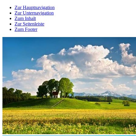
Zur Hauptnavigation
Zur Unternavigation
Zum Inhalt
Zur Seitenleiste
Zum Footer