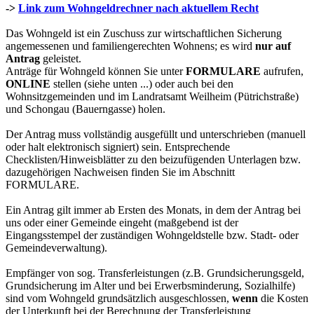
->
Link zum Wohngeldrechner nach aktuellem Recht
Das Wohngeld ist ein Zuschuss zur wirtschaftlichen Sicherung
angemessenen und familiengerechten Wohnens; es wird
nur auf
Antrag
geleistet.
Anträge für Wohngeld können Sie unter
FORMULARE
aufrufen,
ONLINE
stellen (siehe unten ...) oder auch bei den
Wohnsitzgemeinden und im Landratsamt Weilheim (Pütrichstraße)
und Schongau (Bauerngasse) holen.
Der Antrag muss vollständig ausgefüllt und unterschrieben (manuell
oder halt elektronisch signiert) sein. Entsprechende
Checklisten/Hinweisblätter zu den beizufügenden Unterlagen bzw.
dazugehörigen Nachweisen finden Sie im Abschnitt
FORMULARE.
Ein Antrag gilt immer ab Ersten des Monats, in dem der Antrag bei
uns oder einer Gemeinde eingeht (maßgebend ist der
Eingangsstempel der zuständigen Wohngeldstelle bzw. Stadt- oder
Gemeindeverwaltung).
Empfänger von sog. Transferleistungen (z.B. Grundsicherungsgeld,
Grundsicherung im Alter und bei Erwerbsminderung, Sozialhilfe)
sind vom Wohngeld grundsätzlich ausgeschlossen,
wenn
die Kosten
der Unterkunft bei der Berechnung der Transferleistung