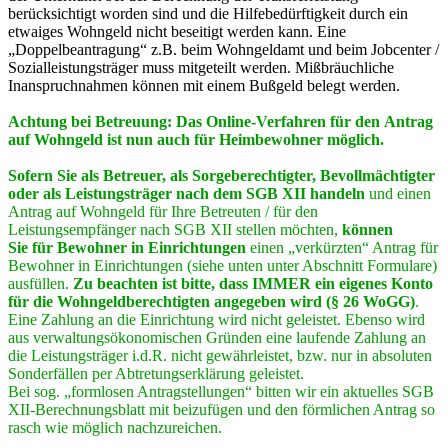
berücksichtigt worden sind und die Hilfebedürftigkeit durch ein
etwaiges Wohngeld nicht beseitigt werden kann. Eine
„Doppelbeantragung“ z.B. beim Wohngeldamt und beim Jobcenter /
Sozialleistungsträger muss mitgeteilt werden. Mißbräuchliche
Inanspruchnahmen können mit einem Bußgeld belegt werden.
Achtung bei Betreuung: Das Online-Verfahren für den Antrag
auf Wohngeld ist nun auch für Heimbewohner möglich.
Sofern Sie als Betreuer, als Sorgeberechtigter, Bevollmächtigter
oder als Leistungsträger nach dem SGB XII handeln
und einen
Antrag auf Wohngeld für Ihre Betreuten / für den
Leistungsempfänger nach SGB XII stellen möchten,
können
Sie
für Bewohner in Einrichtungen
einen „verkürzten“ Antrag für
Bewohner in Einrichtungen (siehe unten unter Abschnitt Formulare)
ausfüllen.
Zu beachten ist bitte, dass IMMER ein eigenes Konto
für die Wohngeldberechtigten angegeben wird (§ 26 WoGG)
.
Eine Zahlung an die Einrichtung wird nicht geleistet. Ebenso wird
aus verwaltungsökonomischen Gründen eine laufende Zahlung an
die Leistungsträger i.d.R. nicht gewährleistet, bzw. nur in absoluten
Sonderfällen per Abtretungserklärung geleistet.
Bei sog. „formlosen Antragstellungen“ bitten wir ein aktuelles SGB
XII-Berechnungsblatt mit beizufügen und den förmlichen Antrag so
rasch wie möglich nachzureichen.