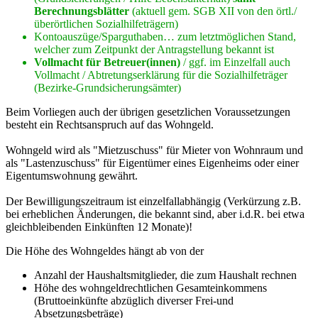
Berechnungsblätter
(aktuell gem. SGB XII von den örtl./
überörtlichen Sozialhilfeträgern)
Kontoauszüge/Sparguthaben… zum letztmöglichen Stand,
welcher zum Zeitpunkt der Antragstellung bekannt ist
Vollmacht für Betreuer(innen)
/ ggf. im Einzelfall auch
Vollmacht / Abtretungserklärung für die Sozialhilfeträger
(Bezirke-Grundsicherungsämter)
Beim Vorliegen auch der übrigen gesetzlichen Voraussetzungen
besteht ein Rechtsanspruch auf das Wohngeld.
Wohngeld wird als "Mietzuschuss" für Mieter von Wohnraum und
als "Lastenzuschuss" für Eigentümer eines Eigenheims oder einer
Eigentumswohnung gewährt.
Der Bewilligungszeitraum ist einzelfallabhängig (Verkürzung z.B.
bei erheblichen Änderungen, die bekannt sind, aber i.d.R. bei etwa
gleichbleibenden Einkünften 12 Monate)!
Die Höhe des Wohngeldes hängt ab von der
Anzahl der Haushaltsmitglieder, die zum Haushalt rechnen
Höhe des wohngeldrechtlichen Gesamteinkommens
(Bruttoeinkünfte abzüglich diverser Frei-und
Absetzungsbeträge)