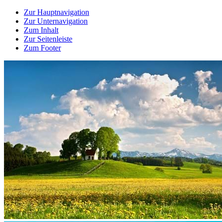
Zur Hauptnavigation
Zur Unternavigation
Zum Inhalt
Zur Seitenleiste
Zum Footer