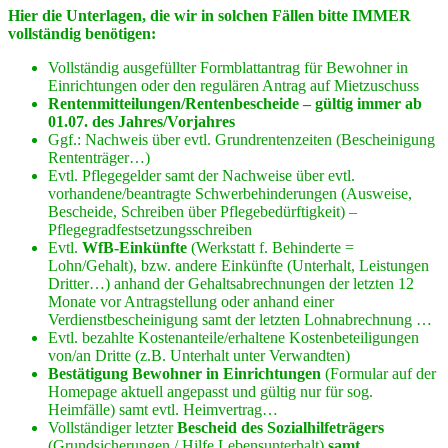
Hier die Unterlagen, die wir in solchen Fällen bitte IMMER
vollständig benötigen:
Vollständig ausgefüllter Formblattantrag für Bewohner in
Einrichtungen oder den regulären Antrag auf Mietzuschuss
Rentenmitteilungen/Rentenbescheide – gültig immer ab
01.07. des Jahres/Vorjahres
Ggf.: Nachweis über evtl. Grundrentenzeiten (Bescheinigung
Rententräger…)
Evtl. Pflegegelder samt der Nachweise über evtl.
vorhandene/beantragte Schwerbehinderungen (Ausweise,
Bescheide, Schreiben über Pflegebedürftigkeit) –
Pflegegradfestsetzungsschreiben
Evtl.
WfB-Einkünfte
(Werkstatt f. Behinderte =
Lohn/Gehalt), bzw. andere Einkünfte (Unterhalt, Leistungen
Dritter…) anhand der Gehaltsabrechnungen der letzten 12
Monate vor Antragstellung oder anhand einer
Verdienstbescheinigung samt der letzten Lohnabrechnung …
Evtl. bezahlte Kostenanteile/erhaltene Kostenbeteiligungen
von/an Dritte (z.B. Unterhalt unter Verwandten)
Bestätigung Bewohner in Einrichtungen
(Formular auf der
Homepage aktuell angepasst und gültig nur für sog.
Heimfälle) samt evtl. Heimvertrag…
Vollständiger letzter
Bescheid des Sozialhilfeträgers
(Grundsicherungen / Hilfe Lebensunterhalt)
samt