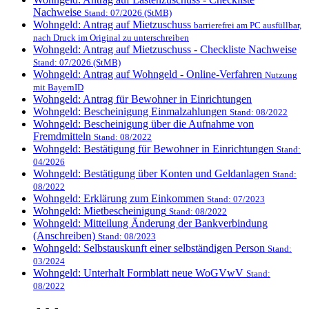
Nachweise
Stand: 07/2026 (StMB)
Wohngeld: Antrag auf Mietzuschuss
barrierefrei am PC ausfüllbar,
nach Druck im Original zu unterschreiben
Wohngeld: Antrag auf Mietzuschuss - Checkliste Nachweise
Stand: 07/2026 (StMB)
Wohngeld: Antrag auf Wohngeld - Online-Verfahren
Nutzung
mit BayernID
Wohngeld: Antrag für Bewohner in Einrichtungen
Wohngeld: Bescheinigung Einmalzahlungen
Stand: 08/2022
Wohngeld: Bescheinigung über die Aufnahme von
Fremdmitteln
Stand: 08/2022
Wohngeld: Bestätigung für Bewohner in Einrichtungen
Stand:
04/2026
Wohngeld: Bestätigung über Konten und Geldanlagen
Stand:
08/2022
Wohngeld: Erklärung zum Einkommen
Stand: 07/2023
Wohngeld: Mietbescheinigung
Stand: 08/2022
Wohngeld: Mitteilung Änderung der Bankverbindung
(Anschreiben)
Stand: 08/2023
Wohngeld: Selbstauskunft einer selbständigen Person
Stand:
03/2024
Wohngeld: Unterhalt Formblatt neue WoGVwV
Stand:
08/2022