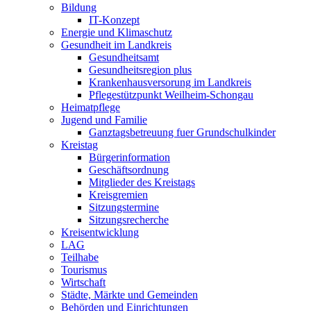
Bildung
IT-Konzept
Energie und Klimaschutz
Gesundheit im Landkreis
Gesundheitsamt
Gesundheitsregion plus
Krankenhausversorung im Landkreis
Pflegestützpunkt Weilheim-Schongau
Heimatpflege
Jugend und Familie
Ganztagsbetreuung fuer Grundschulkinder
Kreistag
Bürgerinformation
Geschäftsordnung
Mitglieder des Kreistags
Kreisgremien
Sitzungstermine
Sitzungsrecherche
Kreisentwicklung
LAG
Teilhabe
Tourismus
Wirtschaft
Städte, Märkte und Gemeinden
Behörden und Einrichtungen