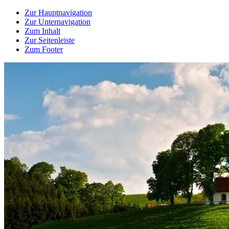
Zur Hauptnavigation
Zur Unternavigation
Zum Inhalt
Zur Seitenleiste
Zum Footer