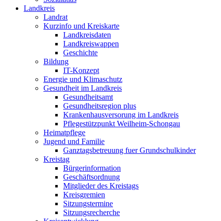
Landkreis
Landrat
Kurzinfo und Kreiskarte
Landkreisdaten
Landkreiswappen
Geschichte
Bildung
IT-Konzept
Energie und Klimaschutz
Gesundheit im Landkreis
Gesundheitsamt
Gesundheitsregion plus
Krankenhausversorung im Landkreis
Pflegestützpunkt Weilheim-Schongau
Heimatpflege
Jugend und Familie
Ganztagsbetreuung fuer Grundschulkinder
Kreistag
Bürgerinformation
Geschäftsordnung
Mitglieder des Kreistags
Kreisgremien
Sitzungstermine
Sitzungsrecherche