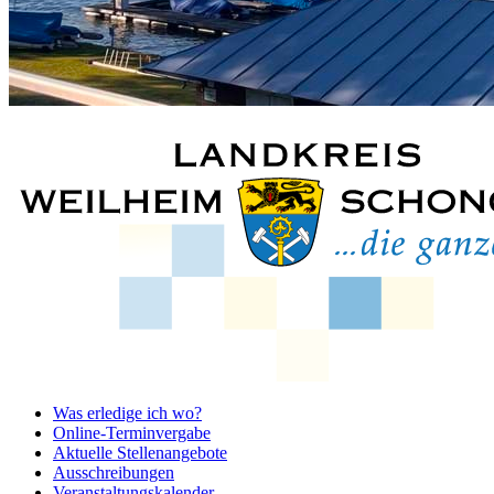
Was erledige ich wo?
Online-Terminvergabe
Aktuelle Stellenangebote
Ausschreibungen
Veranstaltungskalender