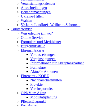
Veranstaltungskalender
Ausschreibungen
Bekanntmachungen
Ukraine-Hilfen
Wahlen
50 Jahre Landkreis Weilheim-Schongau
Bürgerservice
Was erledige ich wo?
Online Service
Formulare und Merkblätter
Bürgerhilfsstelle
Ehrenamtskarte
Voraussetzungen
Vergünstigungen
Informationen für Akzeptanzpartner
Formulare
Aktuelle Aktionen
Ehrenamt - KOBE
Nachbarschaftshilfen
Projekte
Vereinsporträts
ÖPNV im Alltag
Mobilitätsplanung
Pflegestützpunkt
Sozialatlas