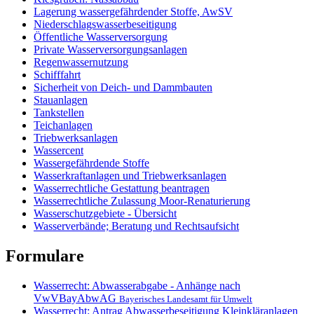
Lagerung wassergefährdender Stoffe, AwSV
Niederschlagswasserbeseitigung
Öffentliche Wasserversorgung
Private Wasserversorgungsanlagen
Regenwassernutzung
Schifffahrt
Sicherheit von Deich- und Dammbauten
Stauanlagen
Tankstellen
Teichanlagen
Triebwerksanlagen
Wassercent
Wassergefährdende Stoffe
Wasserkraftanlagen und Triebwerksanlagen
Wasserrechtliche Gestattung beantragen
Wasserrechtliche Zulassung Moor-Renaturierung
Wasserschutzgebiete - Übersicht
Wasserverbände; Beratung und Rechtsaufsicht
Formulare
Wasserrecht: Abwasserabgabe - Anhänge nach
VwVBayAbwAG
Bayerisches Landesamt für Umwelt
Wasserrecht: Antrag Abwasserbeseitigung Kleinkläranlagen