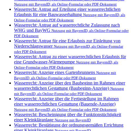
Nutzung mit BayernID, als Online-Formular oder PDF-Dokument
Wasserrecht: Antrag auf Erteilung einer wasserrechtlichen
Erlaubnis für eine Bauwasserhaltung
Nutzung mit BayernID, als
Online-Formular oder PDF-Dokument
Wasserrecht: Antrag auf wasserrechtliche Zulassung nach
WHG und BayWG
Nutzung mit BayernID, als Online-Formular oder
PDF-Dokument
Wasserrecht: Antrag für eine Erlaubnis zur Einleitung von
Niederschlagswasser
Nutzung mit BayernID, als Online-Formular
oder PDF-Dokument
Wasserrecht: Antrag zu einer wasserrechtlichen Erlaubnis für
eine Grundwasser-Wärmepumpe
Nutzung mit BayernID, als
Online-Formular oder PDF-Dokument
Wasserrecht: Anzeige eines Gartenbrunnens
Nutzung mit
BayernID, als Online-Formular oder PDF-Dokument
Wasserrecht: Anzeige über den Baubeginn im Rahmen einer
wasserrechtlichen Gestattung (Baubeginn-Anzeige)
Nutzung
mit BayernID, als Online-Formular oder PDF-Dokument
Wasserrecht: Anzeige über die Fertigstellung im Rahmen
einer wasserrechtlichen Gestattung (Bauende-Anzeige)
Nutzung mit BayernID, als Online-Formular oder PDF-Dokument
Wasserrecht: Bescheinigung über die Funktionstüchtigkeit
einer Kleinkläranlage
Nutzung mit BayernID
Wasserrecht: Bestätigung der ordnungsgemäßen Errichtung
einer Kleinkläranlage
Nutzung mit BayernID