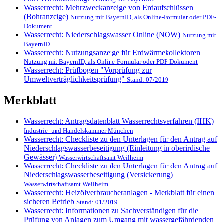
Wasserrecht: Mehrzweckanzeige von Erdaufschlüssen
(Bohranzeige)
Nutzung mit BayernID, als Online-Formular oder PDF-
Dokument
Wasserrecht: Niederschlagswasser Online (NOW)
Nutzung mit
BayernID
Wasserrecht: Nutzungsanzeige für Erdwärmekollektoren
Nutzung mit BayernID, als Online-Formular oder PDF-Dokument
Wasserrecht: Prüfbogen "Vorprüfung zur
Umweltverträglichkeitsprüfung"
Stand: 07/2019
Merkblatt
Wasserrecht: Antragsdatenblatt Wasserrechtsverfahren (IHK)
Industrie- und Handelskammer München
Wasserrecht: Checkliste zu den Unterlagen für den Antrag auf
Niederschlagswasserbeseitigung (Einleitung in oberirdische
Gewässer)
Wasserwirtschaftsamt Weilheim
Wasserrecht: Checkliste zu den Unterlagen für den Antrag auf
Niederschlagswasserbeseitigung (Versickerung)
Wasserwirtschaftsamt Weilheim
Wasserrecht: Heizölverbraucheranlagen - Merkblatt für einen
sicheren Betrieb
Stand: 01/2019
Wasserrecht: Informationen zu Sachverständigen für die
Prüfung von Anlagen zum Umgang mit wassergefährdenden