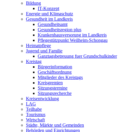
Bildung
IT-Konzept
Energie und Klimaschutz
Gesundheit im Landkreis
Gesundheitsamt
Gesundheitsregion plus
Krankenhausversorung im Landkreis
Pflegestützpunkt Weilheim-Schongau
Heimatpflege
Jugend und Familie
Ganztagsbetreuung fuer Grundschulkinder
Kreistag
Bürgerinformation
Geschäftsordnung
Mitglieder des Kreistags
Kreisgremien
Sitzungstermine
Sitzungsrecherche
Kreisentwicklung
LAG
Teilhabe
Tourismus
Wirtschaft
Städte, Märkte und Gemeinden
Behörden und Einrichtungen