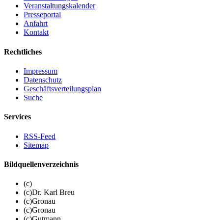
Veranstaltungskalender
Presseportal
Anfahrt
Kontakt
Rechtliches
Impressum
Datenschutz
Geschäftsverteilungsplan
Suche
Services
RSS-Feed
Sitemap
Bildquellenverzeichnis
(c)
(c)Dr. Karl Breu
(c)Gronau
(c)Gronau
(c)Gutmann