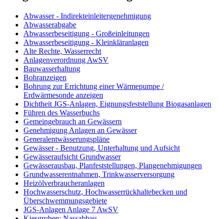
Abwasser - Indirekteinleitergenehmigung
Abwasserabgabe
Abwasserbeseitigung - Großeinleitungen
Abwasserbeseitigung - Kleinkläranlagen
Alte Rechte, Wasserrecht
Anlagenverordnung AwSV
Bauwasserhaltung
Bohranzeigen
Bohrung zur Errichtung einer Wärmepumpe /
Erdwärmesonde anzeigen
Dichtheit JGS-Anlagen, Eignungsfeststellung Biogasanlagen
Führen des Wasserbuchs
Gemeingebrauch an Gewässern
Genehmigung Anlagen an Gewässer
Generalentwässerungspläne
Gewässer - Benutzung, Unterhaltung und Aufsicht
Gewässeraufsicht Grundwasser
Gewässerausbau, Planfeststellungen, Plangenehmigungen
Grundwasserentnahmen, Trinkwasserversorgung
Heizölverbraucheranlagen
Hochwasserschutz, Hochwasserrückhaltebecken und
Überschwemmungsgebiete
JGS-Anlagen Anlage 7 AwSV
Kiesgruben: Nassabbau