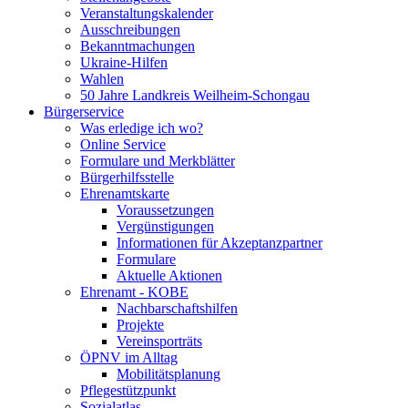
Veranstaltungskalender
Ausschreibungen
Bekanntmachungen
Ukraine-Hilfen
Wahlen
50 Jahre Landkreis Weilheim-Schongau
Bürgerservice
Was erledige ich wo?
Online Service
Formulare und Merkblätter
Bürgerhilfsstelle
Ehrenamtskarte
Voraussetzungen
Vergünstigungen
Informationen für Akzeptanzpartner
Formulare
Aktuelle Aktionen
Ehrenamt - KOBE
Nachbarschaftshilfen
Projekte
Vereinsporträts
ÖPNV im Alltag
Mobilitätsplanung
Pflegestützpunkt
Sozialatlas