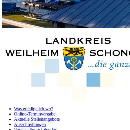
Was erledige ich wo?
Online-Terminvergabe
Aktuelle Stellenangebote
Ausschreibungen
Veranstaltungskalender