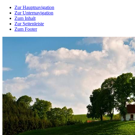
Zur Hauptnavigation
Zur Unternavigation
Zum Inhalt
Zur Seitenleiste
Zum Footer