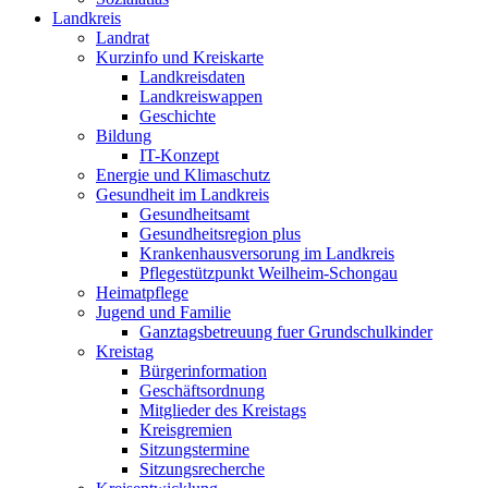
Landkreis
Landrat
Kurzinfo und Kreiskarte
Landkreisdaten
Landkreiswappen
Geschichte
Bildung
IT-Konzept
Energie und Klimaschutz
Gesundheit im Landkreis
Gesundheitsamt
Gesundheitsregion plus
Krankenhausversorung im Landkreis
Pflegestützpunkt Weilheim-Schongau
Heimatpflege
Jugend und Familie
Ganztagsbetreuung fuer Grundschulkinder
Kreistag
Bürgerinformation
Geschäftsordnung
Mitglieder des Kreistags
Kreisgremien
Sitzungstermine
Sitzungsrecherche