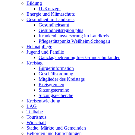
Bildung
IT-Konzept
Energie und Klimaschutz
Gesundheit im Landkreis
Gesundheitsamt
Gesundheitsregion plus
Krankenhausversorung im Landkreis
Pflegestützpunkt Weilheim-Schongau
Heimatpflege
Jugend und Familie
Ganztagsbetreuung fuer Grundschulkinder
Kreistag
Bürgerinformation
Geschäftsordnung
Mitglieder des Kreistags
Kreisgremien
Sitzungstermine
Sitzungsrecherche
Kreisentwicklung
LAG
Teilhabe
Tourismus
Wirtschaft
Städte, Märkte und Gemeinden
Behörden und Einrichtungen