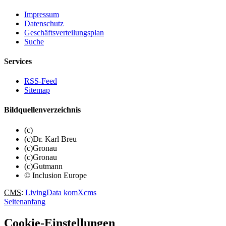
Impressum
Datenschutz
Geschäftsverteilungsplan
Suche
Services
RSS-Feed
Sitemap
Bildquellenverzeichnis
(c)
(c)Dr. Karl Breu
(c)Gronau
(c)Gronau
(c)Gutmann
© Inclusion Europe
CMS
:
LivingData
komXcms
Seitenanfang
Cookie-Einstellungen