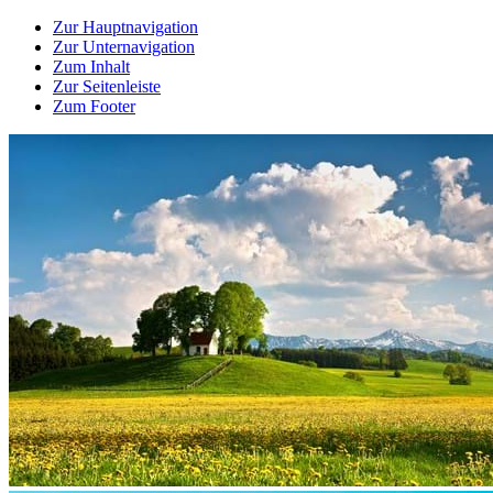
Zur Hauptnavigation
Zur Unternavigation
Zum Inhalt
Zur Seitenleiste
Zum Footer