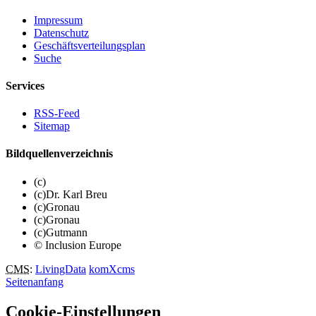
Impressum
Datenschutz
Geschäftsverteilungsplan
Suche
Services
RSS-Feed
Sitemap
Bildquellenverzeichnis
(c)
(c)Dr. Karl Breu
(c)Gronau
(c)Gronau
(c)Gutmann
© Inclusion Europe
CMS
:
LivingData
komXcms
Seitenanfang
Cookie-Einstellungen