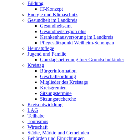
Bildung
IT-Konzept
Energie und Klimaschutz
Gesundheit im Landkreis
Gesundheitsamt
Gesundheitsregion plus
Krankenhausversorung im Landkreis
Pflegestützpunkt Weilheim-Schongau
Heimatpflege
Jugend und Familie
Ganztagsbetreuung fuer Grundschulkinder
Kreistag
Bürgerinformation
Geschäftsordnung
Mitglieder des Kreistags
Kreisgremien
Sitzungstermine
Sitzungsrecherche
Kreisentwicklung
LAG
Teilhabe
Tourismus
Wirtschaft
Städte, Märkte und Gemeinden
Behörden und Einrichtungen