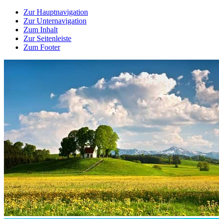
Zur Hauptnavigation
Zur Unternavigation
Zum Inhalt
Zur Seitenleiste
Zum Footer