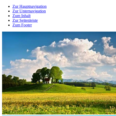
Zur Hauptnavigation
Zur Unternavigation
Zum Inhalt
Zur Seitenleiste
Zum Footer