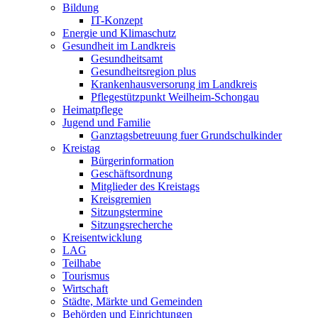
Bildung
IT-Konzept
Energie und Klimaschutz
Gesundheit im Landkreis
Gesundheitsamt
Gesundheitsregion plus
Krankenhausversorung im Landkreis
Pflegestützpunkt Weilheim-Schongau
Heimatpflege
Jugend und Familie
Ganztagsbetreuung fuer Grundschulkinder
Kreistag
Bürgerinformation
Geschäftsordnung
Mitglieder des Kreistags
Kreisgremien
Sitzungstermine
Sitzungsrecherche
Kreisentwicklung
LAG
Teilhabe
Tourismus
Wirtschaft
Städte, Märkte und Gemeinden
Behörden und Einrichtungen