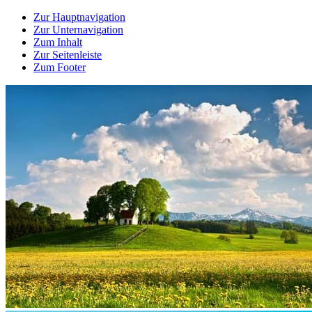
Zur Hauptnavigation
Zur Unternavigation
Zum Inhalt
Zur Seitenleiste
Zum Footer