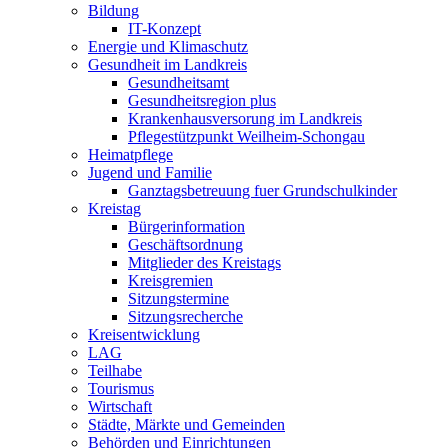
Bildung
IT-Konzept
Energie und Klimaschutz
Gesundheit im Landkreis
Gesundheitsamt
Gesundheitsregion plus
Krankenhausversorung im Landkreis
Pflegestützpunkt Weilheim-Schongau
Heimatpflege
Jugend und Familie
Ganztagsbetreuung fuer Grundschulkinder
Kreistag
Bürgerinformation
Geschäftsordnung
Mitglieder des Kreistags
Kreisgremien
Sitzungstermine
Sitzungsrecherche
Kreisentwicklung
LAG
Teilhabe
Tourismus
Wirtschaft
Städte, Märkte und Gemeinden
Behörden und Einrichtungen