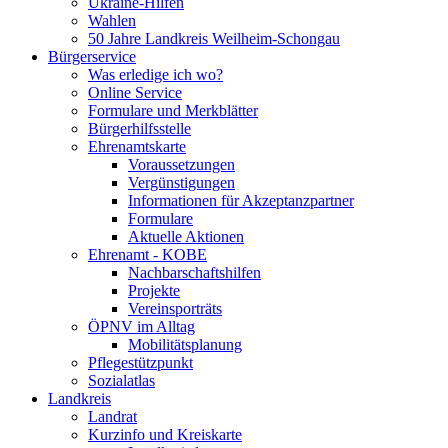
Ukraine-Hilfen
Wahlen
50 Jahre Landkreis Weilheim-Schongau
Bürgerservice
Was erledige ich wo?
Online Service
Formulare und Merkblätter
Bürgerhilfsstelle
Ehrenamtskarte
Voraussetzungen
Vergünstigungen
Informationen für Akzeptanzpartner
Formulare
Aktuelle Aktionen
Ehrenamt - KOBE
Nachbarschaftshilfen
Projekte
Vereinsporträts
ÖPNV im Alltag
Mobilitätsplanung
Pflegestützpunkt
Sozialatlas
Landkreis
Landrat
Kurzinfo und Kreiskarte