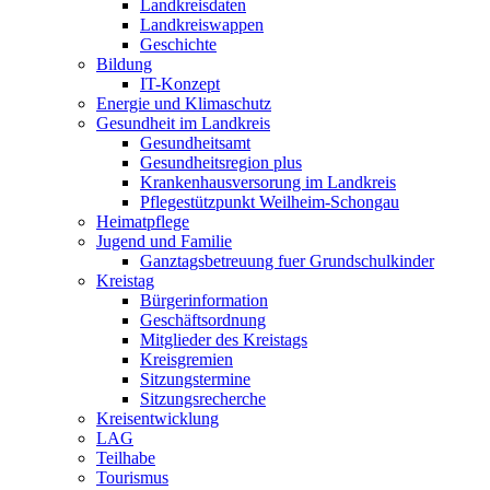
Landkreisdaten
Landkreiswappen
Geschichte
Bildung
IT-Konzept
Energie und Klimaschutz
Gesundheit im Landkreis
Gesundheitsamt
Gesundheitsregion plus
Krankenhausversorung im Landkreis
Pflegestützpunkt Weilheim-Schongau
Heimatpflege
Jugend und Familie
Ganztagsbetreuung fuer Grundschulkinder
Kreistag
Bürgerinformation
Geschäftsordnung
Mitglieder des Kreistags
Kreisgremien
Sitzungstermine
Sitzungsrecherche
Kreisentwicklung
LAG
Teilhabe
Tourismus