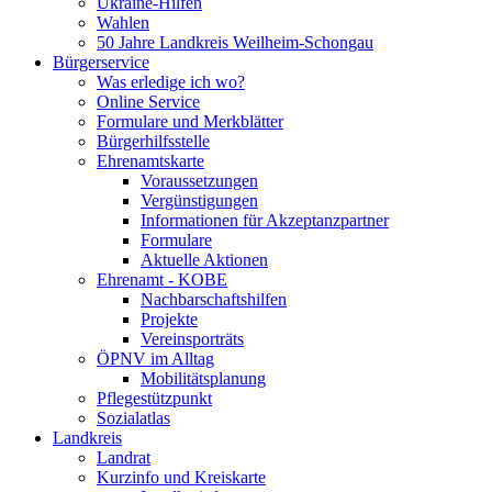
Ukraine-Hilfen
Wahlen
50 Jahre Landkreis Weilheim-Schongau
Bürgerservice
Was erledige ich wo?
Online Service
Formulare und Merkblätter
Bürgerhilfsstelle
Ehrenamtskarte
Voraussetzungen
Vergünstigungen
Informationen für Akzeptanzpartner
Formulare
Aktuelle Aktionen
Ehrenamt - KOBE
Nachbarschaftshilfen
Projekte
Vereinsporträts
ÖPNV im Alltag
Mobilitätsplanung
Pflegestützpunkt
Sozialatlas
Landkreis
Landrat
Kurzinfo und Kreiskarte