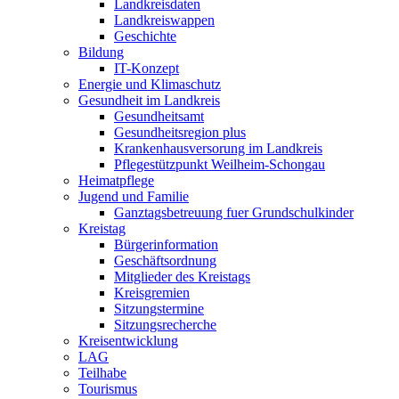
Landkreisdaten
Landkreiswappen
Geschichte
Bildung
IT-Konzept
Energie und Klimaschutz
Gesundheit im Landkreis
Gesundheitsamt
Gesundheitsregion plus
Krankenhausversorung im Landkreis
Pflegestützpunkt Weilheim-Schongau
Heimatpflege
Jugend und Familie
Ganztagsbetreuung fuer Grundschulkinder
Kreistag
Bürgerinformation
Geschäftsordnung
Mitglieder des Kreistags
Kreisgremien
Sitzungstermine
Sitzungsrecherche
Kreisentwicklung
LAG
Teilhabe
Tourismus