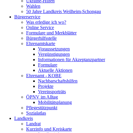
Ukraine-Hilfen
Wahlen
50 Jahre Landkreis Weilheim-Schongau
Bürgerservice
Was erledige ich wo?
Online Service
Formulare und Merkblätter
Bürgerhilfsstelle
Ehrenamtskarte
Voraussetzungen
Vergünstigungen
Informationen für Akzeptanzpartner
Formulare
Aktuelle Aktionen
Ehrenamt - KOBE
Nachbarschaftshilfen
Projekte
Vereinsporträts
ÖPNV im Alltag
Mobilitätsplanung
Pflegestützpunkt
Sozialatlas
Landkreis
Landrat
Kurzinfo und Kreiskarte