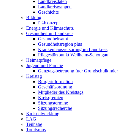
Landkreisdaten
Landkreiswappen
Geschichte
Bildung
IT-Konzept
Energie und Klimaschutz
Gesundheit im Landkreis
Gesundheitsamt
Gesundheitsregion plus
Krankenhausversorung im Landkreis
Pflegestützpunkt Weilheim-Schongau
Heimatpflege
Jugend und Familie
Ganztagsbetreuung fuer Grundschulkinder
Kreistag
Bürgerinformation
Geschäftsordnung
Mitglieder des Kreistags
Kreisgremien
Sitzungstermine
Sitzungsrecherche
Kreisentwicklung
LAG
Teilhabe
Tourismus