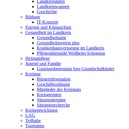
Landkreisdaten
Landkreiswappen
Geschichte
Bildung
IT-Konzept
Energie und Klimaschutz
Gesundheit im Landkreis
Gesundheitsamt
Gesundheitsregion plus
Krankenhausversorung im Landkreis
Pflegestützpunkt Weilheim-Schongau
Heimatpflege
Jugend und Familie
Ganztagsbetreuung fuer Grundschulkinder
Kreistag
Bürgerinformation
Geschäftsordnung
Mitglieder des Kreistags
Kreisgremien
Sitzungstermine
Sitzungsrecherche
Kreisentwicklung
LAG
Teilhabe
Tourismus