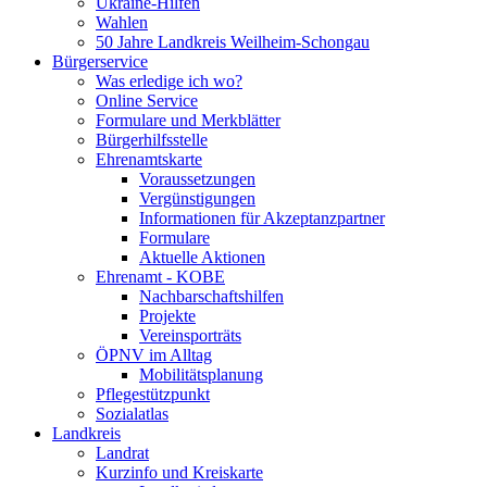
Ukraine-Hilfen
Wahlen
50 Jahre Landkreis Weilheim-Schongau
Bürgerservice
Was erledige ich wo?
Online Service
Formulare und Merkblätter
Bürgerhilfsstelle
Ehrenamtskarte
Voraussetzungen
Vergünstigungen
Informationen für Akzeptanzpartner
Formulare
Aktuelle Aktionen
Ehrenamt - KOBE
Nachbarschaftshilfen
Projekte
Vereinsporträts
ÖPNV im Alltag
Mobilitätsplanung
Pflegestützpunkt
Sozialatlas
Landkreis
Landrat
Kurzinfo und Kreiskarte