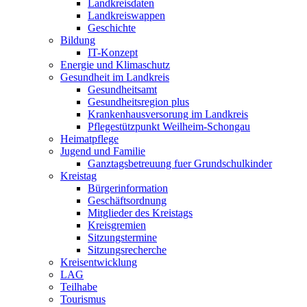
Landkreisdaten
Landkreiswappen
Geschichte
Bildung
IT-Konzept
Energie und Klimaschutz
Gesundheit im Landkreis
Gesundheitsamt
Gesundheitsregion plus
Krankenhausversorung im Landkreis
Pflegestützpunkt Weilheim-Schongau
Heimatpflege
Jugend und Familie
Ganztagsbetreuung fuer Grundschulkinder
Kreistag
Bürgerinformation
Geschäftsordnung
Mitglieder des Kreistags
Kreisgremien
Sitzungstermine
Sitzungsrecherche
Kreisentwicklung
LAG
Teilhabe
Tourismus