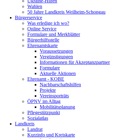
Ukraine-Hilfen
Wahlen
50 Jahre Landkreis Weilheim-Schongau
Bürgerservice
Was erledige ich wo?
Online Service
Formulare und Merkblätter
Bürgerhilfsstelle
Ehrenamtskarte
Voraussetzungen
Vergünstigungen
Informationen für Akzeptanzpartner
Formulare
Aktuelle Aktionen
Ehrenamt - KOBE
Nachbarschaftshilfen
Projekte
Vereinsporträts
ÖPNV im Alltag
Mobilitätsplanung
Pflegestützpunkt
Sozialatlas
Landkreis
Landrat
Kurzinfo und Kreiskarte