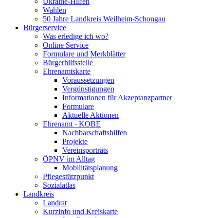
Ukraine-Hilfen
Wahlen
50 Jahre Landkreis Weilheim-Schongau
Bürgerservice
Was erledige ich wo?
Online Service
Formulare und Merkblätter
Bürgerhilfsstelle
Ehrenamtskarte
Voraussetzungen
Vergünstigungen
Informationen für Akzeptanzpartner
Formulare
Aktuelle Aktionen
Ehrenamt - KOBE
Nachbarschaftshilfen
Projekte
Vereinsporträts
ÖPNV im Alltag
Mobilitätsplanung
Pflegestützpunkt
Sozialatlas
Landkreis
Landrat
Kurzinfo und Kreiskarte