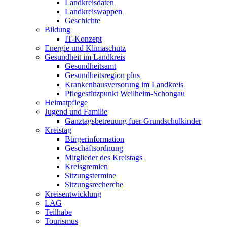
Landkreisdaten
Landkreiswappen
Geschichte
Bildung
IT-Konzept
Energie und Klimaschutz
Gesundheit im Landkreis
Gesundheitsamt
Gesundheitsregion plus
Krankenhausversorung im Landkreis
Pflegestützpunkt Weilheim-Schongau
Heimatpflege
Jugend und Familie
Ganztagsbetreuung fuer Grundschulkinder
Kreistag
Bürgerinformation
Geschäftsordnung
Mitglieder des Kreistags
Kreisgremien
Sitzungstermine
Sitzungsrecherche
Kreisentwicklung
LAG
Teilhabe
Tourismus