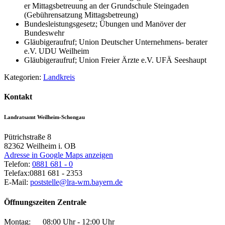
er Mittagsbetreuung an der Grundschule Steingaden
(Gebührensatzung Mittagsbetreung)
Bundesleistungsgesetz; Übungen und Manöver der
Bundeswehr
Gläubigeraufruf; Union Deutscher Unternehmens- berater
e.V. UDU Weilheim
Gläubigeraufruf; Union Freier Ärzte e.V. UFÄ Seeshaupt
Kategorien:
Landkreis
Kontakt
Landratsamt Weilheim-Schongau
Pütrichstraße 8
82362
Weilheim i. OB
Adresse in Google Maps anzeigen
Telefon:
0881 681 - 0
Telefax:
0881 681 - 2353
E-Mail:
poststelle@lra-wm.bayern.de
Öffnungszeiten Zentrale
Montag:
08:00 Uhr - 12:00 Uhr