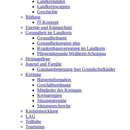
Landkreisdaten
Landkreiswappen
Geschichte
Bildung
IT-Konzept
Energie und Klimaschutz
Gesundheit im Landkreis
Gesundheitsamt
Gesundheitsregion plus
Krankenhausversorung im Landkreis
Pflegestützpunkt Weilheim-Schongau
Heimatpflege
Jugend und Familie
Ganztagsbetreuung fuer Grundschulkinder
Kreistag
Bürgerinformation
Geschäftsordnung
Mitglieder des Kreistags
Kreisgremien
Sitzungstermine
Sitzungsrecherche
Kreisentwicklung
LAG
Teilhabe
Tourismus