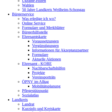
Ukraine-Hilfen
Wahlen
50 Jahre Landkreis Weilheim-Schongau
Bürgerservice
Was erledige ich wo?
Online Service
Formulare und Merkblätter
Bürgerhilfsstelle
Ehrenamtskarte
Voraussetzungen
Vergünstigungen
Informationen für Akzeptanzpartner
Formulare
Aktuelle Aktionen
Ehrenamt - KOBE
Nachbarschaftshilfen
Projekte
Vereinsporträts
ÖPNV im Alltag
Mobilitätsplanung
Pflegestützpunkt
Sozialatlas
Landkreis
Landrat
Kurzinfo und Kreiskarte