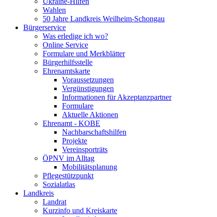
Ukraine-Hilfen
Wahlen
50 Jahre Landkreis Weilheim-Schongau
Bürgerservice
Was erledige ich wo?
Online Service
Formulare und Merkblätter
Bürgerhilfsstelle
Ehrenamtskarte
Voraussetzungen
Vergünstigungen
Informationen für Akzeptanzpartner
Formulare
Aktuelle Aktionen
Ehrenamt - KOBE
Nachbarschaftshilfen
Projekte
Vereinsporträts
ÖPNV im Alltag
Mobilitätsplanung
Pflegestützpunkt
Sozialatlas
Landkreis
Landrat
Kurzinfo und Kreiskarte