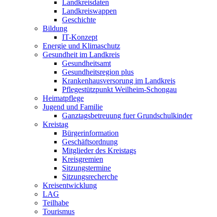
Landkreisdaten
Landkreiswappen
Geschichte
Bildung
IT-Konzept
Energie und Klimaschutz
Gesundheit im Landkreis
Gesundheitsamt
Gesundheitsregion plus
Krankenhausversorung im Landkreis
Pflegestützpunkt Weilheim-Schongau
Heimatpflege
Jugend und Familie
Ganztagsbetreuung fuer Grundschulkinder
Kreistag
Bürgerinformation
Geschäftsordnung
Mitglieder des Kreistags
Kreisgremien
Sitzungstermine
Sitzungsrecherche
Kreisentwicklung
LAG
Teilhabe
Tourismus