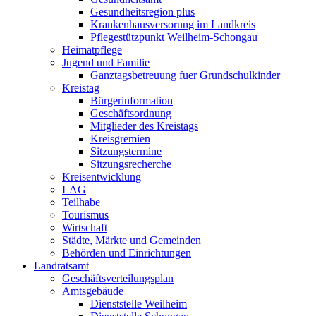
Gesundheitsregion plus
Krankenhausversorung im Landkreis
Pflegestützpunkt Weilheim-Schongau
Heimatpflege
Jugend und Familie
Ganztagsbetreuung fuer Grundschulkinder
Kreistag
Bürgerinformation
Geschäftsordnung
Mitglieder des Kreistags
Kreisgremien
Sitzungstermine
Sitzungsrecherche
Kreisentwicklung
LAG
Teilhabe
Tourismus
Wirtschaft
Städte, Märkte und Gemeinden
Behörden und Einrichtungen
Landratsamt
Geschäftsverteilungsplan
Amtsgebäude
Dienststelle Weilheim