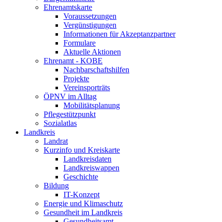
Ehrenamtskarte
Voraussetzungen
Vergünstigungen
Informationen für Akzeptanzpartner
Formulare
Aktuelle Aktionen
Ehrenamt - KOBE
Nachbarschaftshilfen
Projekte
Vereinsporträts
ÖPNV im Alltag
Mobilitätsplanung
Pflegestützpunkt
Sozialatlas
Landkreis
Landrat
Kurzinfo und Kreiskarte
Landkreisdaten
Landkreiswappen
Geschichte
Bildung
IT-Konzept
Energie und Klimaschutz
Gesundheit im Landkreis
Gesundheitsamt