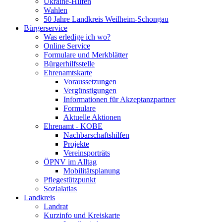
Ukraine-Hilfen
Wahlen
50 Jahre Landkreis Weilheim-Schongau
Bürgerservice
Was erledige ich wo?
Online Service
Formulare und Merkblätter
Bürgerhilfsstelle
Ehrenamtskarte
Voraussetzungen
Vergünstigungen
Informationen für Akzeptanzpartner
Formulare
Aktuelle Aktionen
Ehrenamt - KOBE
Nachbarschaftshilfen
Projekte
Vereinsporträts
ÖPNV im Alltag
Mobilitätsplanung
Pflegestützpunkt
Sozialatlas
Landkreis
Landrat
Kurzinfo und Kreiskarte