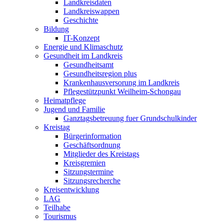
Landkreisdaten
Landkreiswappen
Geschichte
Bildung
IT-Konzept
Energie und Klimaschutz
Gesundheit im Landkreis
Gesundheitsamt
Gesundheitsregion plus
Krankenhausversorung im Landkreis
Pflegestützpunkt Weilheim-Schongau
Heimatpflege
Jugend und Familie
Ganztagsbetreuung fuer Grundschulkinder
Kreistag
Bürgerinformation
Geschäftsordnung
Mitglieder des Kreistags
Kreisgremien
Sitzungstermine
Sitzungsrecherche
Kreisentwicklung
LAG
Teilhabe
Tourismus