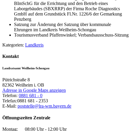
BImSchG für die Errichtung und den Betrieb eines
Laborgebäudes (SBXRRP) der Firma Roche Diagnostics
GmbH auf dem Grundstück Fl.Nr. 1226/6 der Gemarkung
Penzberg
Satzung zur Änderung der Satzung über kommunale
Ehrungen im Landkreis Weilheim-Schongau
Tourismusverband Pfaffenwinkel; Verbandsausschuss-Sitzung
Kategorien:
Landkreis
Kontakt
Landratsamt Weilheim-Schongau
Pütrichstraße 8
82362
Weilheim i. OB
Adresse in Google Maps anzeigen
Telefon:
0881 681 - 0
Telefax:
0881 681 - 2353
E-Mail:
poststelle@lra-wm.bayern.de
Öffnungszeiten Zentrale
Montag:
08:00 Uhr - 12:00 Uhr