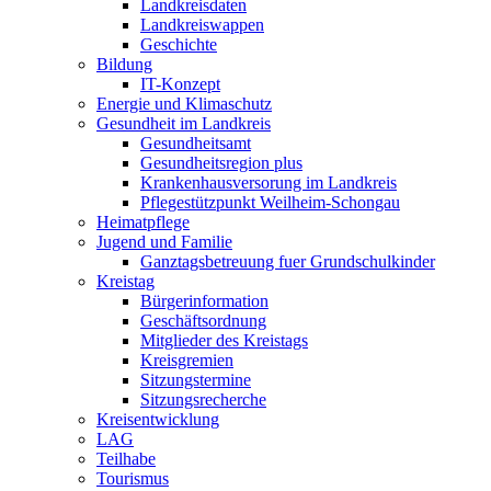
Landkreisdaten
Landkreiswappen
Geschichte
Bildung
IT-Konzept
Energie und Klimaschutz
Gesundheit im Landkreis
Gesundheitsamt
Gesundheitsregion plus
Krankenhausversorung im Landkreis
Pflegestützpunkt Weilheim-Schongau
Heimatpflege
Jugend und Familie
Ganztagsbetreuung fuer Grundschulkinder
Kreistag
Bürgerinformation
Geschäftsordnung
Mitglieder des Kreistags
Kreisgremien
Sitzungstermine
Sitzungsrecherche
Kreisentwicklung
LAG
Teilhabe
Tourismus