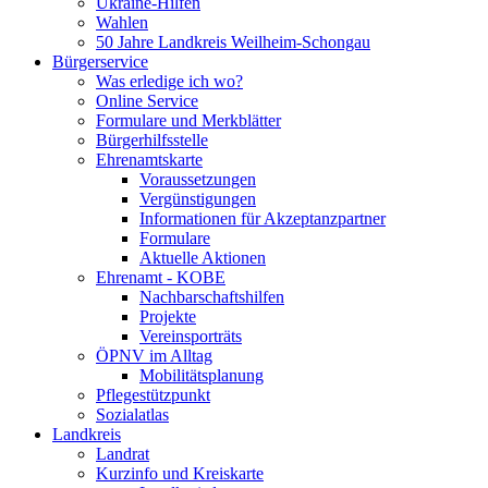
Ukraine-Hilfen
Wahlen
50 Jahre Landkreis Weilheim-Schongau
Bürgerservice
Was erledige ich wo?
Online Service
Formulare und Merkblätter
Bürgerhilfsstelle
Ehrenamtskarte
Voraussetzungen
Vergünstigungen
Informationen für Akzeptanzpartner
Formulare
Aktuelle Aktionen
Ehrenamt - KOBE
Nachbarschaftshilfen
Projekte
Vereinsporträts
ÖPNV im Alltag
Mobilitätsplanung
Pflegestützpunkt
Sozialatlas
Landkreis
Landrat
Kurzinfo und Kreiskarte