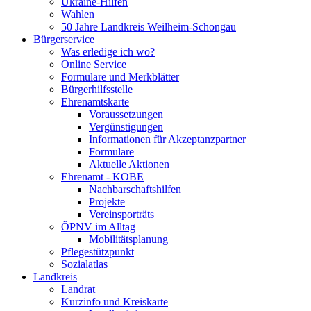
Ukraine-Hilfen
Wahlen
50 Jahre Landkreis Weilheim-Schongau
Bürgerservice
Was erledige ich wo?
Online Service
Formulare und Merkblätter
Bürgerhilfsstelle
Ehrenamtskarte
Voraussetzungen
Vergünstigungen
Informationen für Akzeptanzpartner
Formulare
Aktuelle Aktionen
Ehrenamt - KOBE
Nachbarschaftshilfen
Projekte
Vereinsporträts
ÖPNV im Alltag
Mobilitätsplanung
Pflegestützpunkt
Sozialatlas
Landkreis
Landrat
Kurzinfo und Kreiskarte