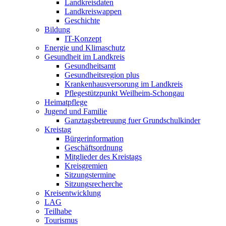
Landkreisdaten
Landkreiswappen
Geschichte
Bildung
IT-Konzept
Energie und Klimaschutz
Gesundheit im Landkreis
Gesundheitsamt
Gesundheitsregion plus
Krankenhausversorung im Landkreis
Pflegestützpunkt Weilheim-Schongau
Heimatpflege
Jugend und Familie
Ganztagsbetreuung fuer Grundschulkinder
Kreistag
Bürgerinformation
Geschäftsordnung
Mitglieder des Kreistags
Kreisgremien
Sitzungstermine
Sitzungsrecherche
Kreisentwicklung
LAG
Teilhabe
Tourismus