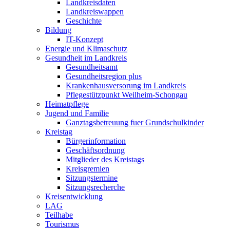
Landkreisdaten
Landkreiswappen
Geschichte
Bildung
IT-Konzept
Energie und Klimaschutz
Gesundheit im Landkreis
Gesundheitsamt
Gesundheitsregion plus
Krankenhausversorung im Landkreis
Pflegestützpunkt Weilheim-Schongau
Heimatpflege
Jugend und Familie
Ganztagsbetreuung fuer Grundschulkinder
Kreistag
Bürgerinformation
Geschäftsordnung
Mitglieder des Kreistags
Kreisgremien
Sitzungstermine
Sitzungsrecherche
Kreisentwicklung
LAG
Teilhabe
Tourismus