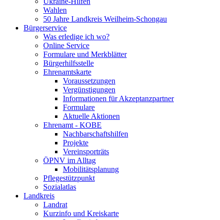
Ukraine-Hilfen
Wahlen
50 Jahre Landkreis Weilheim-Schongau
Bürgerservice
Was erledige ich wo?
Online Service
Formulare und Merkblätter
Bürgerhilfsstelle
Ehrenamtskarte
Voraussetzungen
Vergünstigungen
Informationen für Akzeptanzpartner
Formulare
Aktuelle Aktionen
Ehrenamt - KOBE
Nachbarschaftshilfen
Projekte
Vereinsporträts
ÖPNV im Alltag
Mobilitätsplanung
Pflegestützpunkt
Sozialatlas
Landkreis
Landrat
Kurzinfo und Kreiskarte