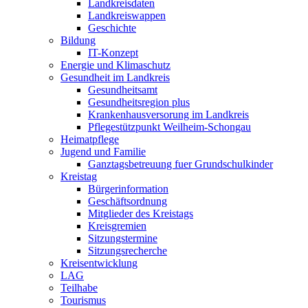
Landkreisdaten
Landkreiswappen
Geschichte
Bildung
IT-Konzept
Energie und Klimaschutz
Gesundheit im Landkreis
Gesundheitsamt
Gesundheitsregion plus
Krankenhausversorung im Landkreis
Pflegestützpunkt Weilheim-Schongau
Heimatpflege
Jugend und Familie
Ganztagsbetreuung fuer Grundschulkinder
Kreistag
Bürgerinformation
Geschäftsordnung
Mitglieder des Kreistags
Kreisgremien
Sitzungstermine
Sitzungsrecherche
Kreisentwicklung
LAG
Teilhabe
Tourismus