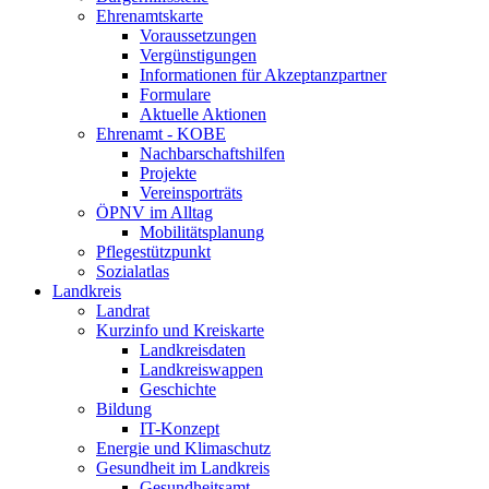
Ehrenamtskarte
Voraussetzungen
Vergünstigungen
Informationen für Akzeptanzpartner
Formulare
Aktuelle Aktionen
Ehrenamt - KOBE
Nachbarschaftshilfen
Projekte
Vereinsporträts
ÖPNV im Alltag
Mobilitätsplanung
Pflegestützpunkt
Sozialatlas
Landkreis
Landrat
Kurzinfo und Kreiskarte
Landkreisdaten
Landkreiswappen
Geschichte
Bildung
IT-Konzept
Energie und Klimaschutz
Gesundheit im Landkreis
Gesundheitsamt