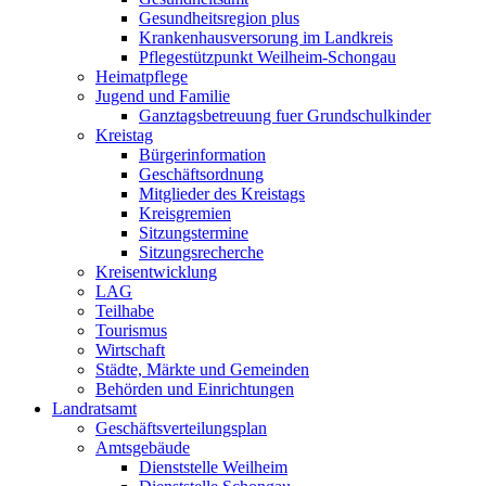
Gesundheitsregion plus
Krankenhausversorung im Landkreis
Pflegestützpunkt Weilheim-Schongau
Heimatpflege
Jugend und Familie
Ganztagsbetreuung fuer Grundschulkinder
Kreistag
Bürgerinformation
Geschäftsordnung
Mitglieder des Kreistags
Kreisgremien
Sitzungstermine
Sitzungsrecherche
Kreisentwicklung
LAG
Teilhabe
Tourismus
Wirtschaft
Städte, Märkte und Gemeinden
Behörden und Einrichtungen
Landratsamt
Geschäftsverteilungsplan
Amtsgebäude
Dienststelle Weilheim