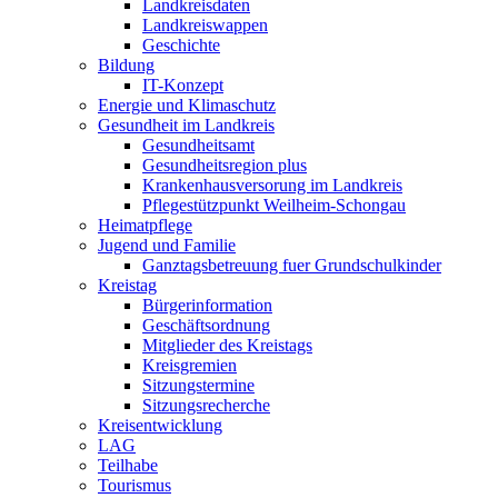
Landkreisdaten
Landkreiswappen
Geschichte
Bildung
IT-Konzept
Energie und Klimaschutz
Gesundheit im Landkreis
Gesundheitsamt
Gesundheitsregion plus
Krankenhausversorung im Landkreis
Pflegestützpunkt Weilheim-Schongau
Heimatpflege
Jugend und Familie
Ganztagsbetreuung fuer Grundschulkinder
Kreistag
Bürgerinformation
Geschäftsordnung
Mitglieder des Kreistags
Kreisgremien
Sitzungstermine
Sitzungsrecherche
Kreisentwicklung
LAG
Teilhabe
Tourismus