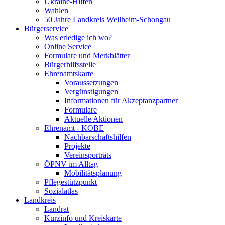
Ukraine-Hilfen
Wahlen
50 Jahre Landkreis Weilheim-Schongau
Bürgerservice
Was erledige ich wo?
Online Service
Formulare und Merkblätter
Bürgerhilfsstelle
Ehrenamtskarte
Voraussetzungen
Vergünstigungen
Informationen für Akzeptanzpartner
Formulare
Aktuelle Aktionen
Ehrenamt - KOBE
Nachbarschaftshilfen
Projekte
Vereinsporträts
ÖPNV im Alltag
Mobilitätsplanung
Pflegestützpunkt
Sozialatlas
Landkreis
Landrat
Kurzinfo und Kreiskarte