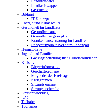
Landkreisdaten
Landkreiswappen
Geschichte
Bildung
IT-Konzept
Energie und Klimaschutz
Gesundheit im Landkreis
Gesundheitsamt
Gesundheitsregion plus
Krankenhausversorung im Landkreis
Pflegestützpunkt Weilheim-Schongau
Heimatpflege
Jugend und Familie
Ganztagsbetreuung fuer Grundschulkinder
Kreistag
Bürgerinformation
Geschäftsordnung
Mitglieder des Kreistags
Kreisgremien
Sitzungstermine
Sitzungsrecherche
Kreisentwicklung
LAG
Teilhabe
Tourismus