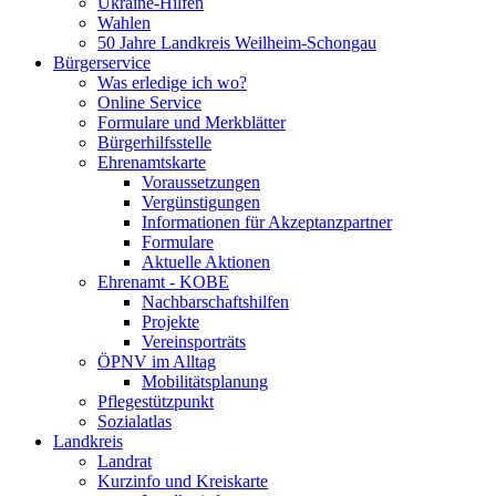
Ukraine-Hilfen
Wahlen
50 Jahre Landkreis Weilheim-Schongau
Bürgerservice
Was erledige ich wo?
Online Service
Formulare und Merkblätter
Bürgerhilfsstelle
Ehrenamtskarte
Voraussetzungen
Vergünstigungen
Informationen für Akzeptanzpartner
Formulare
Aktuelle Aktionen
Ehrenamt - KOBE
Nachbarschaftshilfen
Projekte
Vereinsporträts
ÖPNV im Alltag
Mobilitätsplanung
Pflegestützpunkt
Sozialatlas
Landkreis
Landrat
Kurzinfo und Kreiskarte