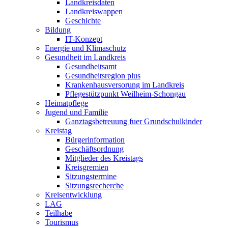
Landkreisdaten
Landkreiswappen
Geschichte
Bildung
IT-Konzept
Energie und Klimaschutz
Gesundheit im Landkreis
Gesundheitsamt
Gesundheitsregion plus
Krankenhausversorung im Landkreis
Pflegestützpunkt Weilheim-Schongau
Heimatpflege
Jugend und Familie
Ganztagsbetreuung fuer Grundschulkinder
Kreistag
Bürgerinformation
Geschäftsordnung
Mitglieder des Kreistags
Kreisgremien
Sitzungstermine
Sitzungsrecherche
Kreisentwicklung
LAG
Teilhabe
Tourismus