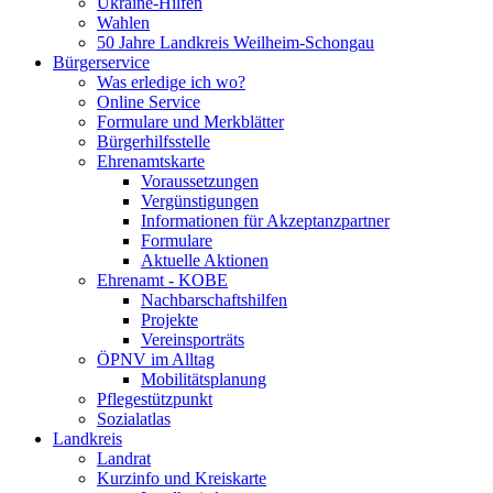
Ukraine-Hilfen
Wahlen
50 Jahre Landkreis Weilheim-Schongau
Bürgerservice
Was erledige ich wo?
Online Service
Formulare und Merkblätter
Bürgerhilfsstelle
Ehrenamtskarte
Voraussetzungen
Vergünstigungen
Informationen für Akzeptanzpartner
Formulare
Aktuelle Aktionen
Ehrenamt - KOBE
Nachbarschaftshilfen
Projekte
Vereinsporträts
ÖPNV im Alltag
Mobilitätsplanung
Pflegestützpunkt
Sozialatlas
Landkreis
Landrat
Kurzinfo und Kreiskarte